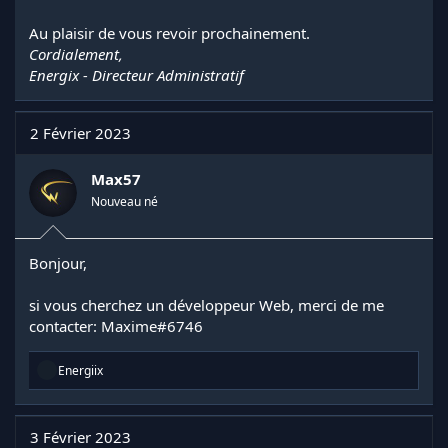
Au plaisir de vous revoir prochainement.
Cordialement,
Energix - Directeur Administratif
2 Février 2023
Max57
Nouveau né
Bonjour,
si vous cherchez un développeur Web, merci de me
contacter: Maxime#6746
R
Energiix
é
a
c
t
3 Février 2023