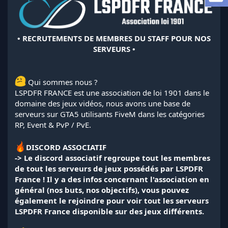
l
a
d
i
• RECRUTEMENTS DE MEMBRES DU STAFF POUR NOS
s
SERVEURS •
c
u
s
s
Qui sommes nous ?
i
LSPDFR FRANCE est une association de loi 1901 dans le
o
domaine des jeux vidéos, nous avons une base de
n
serveurs sur GTA5 utilisants FiveM dans les catégories
RP, Event & PvP / PvE.
DISCORD ASSOCIATIF
-> Le discord associatif regroupe tout les membres
de tout les serveurs de jeux possédés par LSPDFR
France ! Il y a des infos concernant l'association en
général (nos buts, nos objectifs), vous pouvez
également le rejoindre pour voir tout les serveurs
LSPDFR France disponible sur des jeux différents.