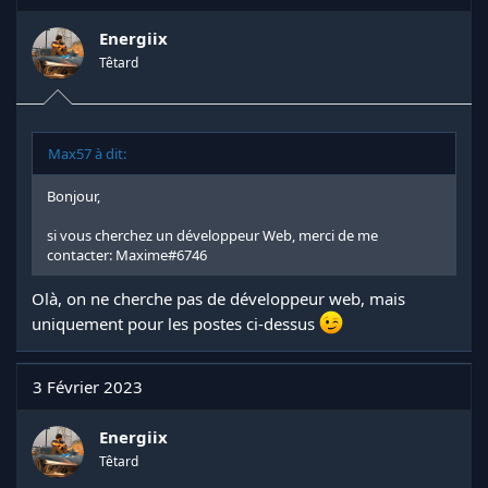
i
o
n
Energiix
s
Têtard
:
Max57 à dit:
Bonjour,
si vous cherchez un développeur Web, merci de me
contacter: Maxime#6746
Olà, on ne cherche pas de développeur web, mais
uniquement pour les postes ci-dessus
3 Février 2023
Energiix
Têtard