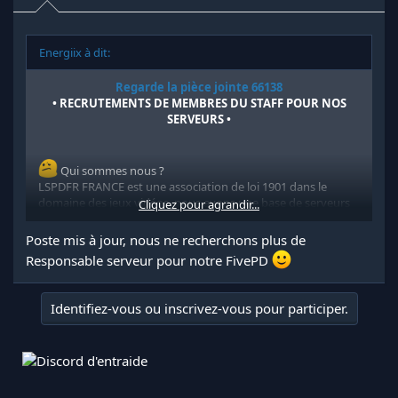
Energiix à dit:
Regarde la pièce jointe 66138
• RECRUTEMENTS DE MEMBRES DU STAFF POUR NOS
SERVEURS •
Qui sommes nous ?
LSPDFR FRANCE est une association de loi 1901 dans le
domaine des jeux vidéos, nous avons une base de serveurs
Cliquez pour agrandir...
sur GTA5 utilisants FiveM dans les catégories RP, Event & PvP
/ PvE.
Poste mis à jour, nous ne recherchons plus de
Responsable serveur pour notre FivePD
DISCORD ASSOCIATIF
-> Le discord associatif regroupe tout les membres de
tout les serveurs de jeux possédés par LSPDFR France !
Identifiez-vous ou inscrivez-vous pour participer.
Il y a des infos concernant l'association en général (nos
buts, nos objectifs), vous pouvez également le rejoindre
pour voir tout les serveurs LSPDFR France disponible
sur des jeux différents.