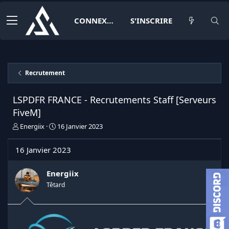
CONNEXION
S'INSCRIRE
Recrutement
LSPDFR FRANCE - Recrutements Staff [Serveurs
FiveM]
I
D
Energiix
16 Janvier 2023
n
a
i
t
16 Janvier 2023
t
e
i
d
a
e
Energiix
t
d
Têtard
e
é
u
b
r
u
d
t
e