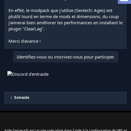
a
d
En effet, le modpack que j'utilise (Sevtech: Ages) est
i
plutôt lourd en terme de mods et dimensions, du coup
s
j'aimerai bien améliorer les performances en installant le
c
plugin "ClearLag".
u
s
s
Merci d'avance !
i
o
n
Identifiez-vous ou inscrivez-vous pour participer.
Entraide
Aide-Serveur.fr est un site spécialisé dans l'aide à la configuration de VPS et