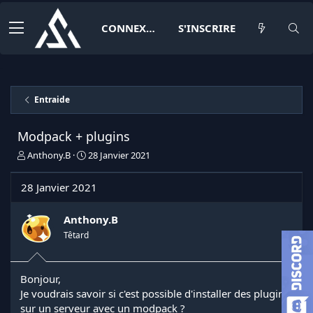
CONNEXION
S'INSCRIRE
Entraide
Modpack + plugins
I
D
Anthony.B
28 Janvier 2021
n
a
i
t
28 Janvier 2021
t
e
i
d
a
e
Anthony.B
t
d
Têtard
e
é
u
b
r
u
Bonjour,
d
t
Je voudrais savoir si c'est possible d'installer des plugins
e
l
sur un serveur avec un modpack ?