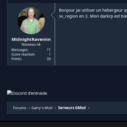
i
d
a
e
Bonjour jai utiliser un hebergeur 
t
d
sv_region en 3. Mon darkrp est bi
e
é
u
b
r
u
d
t
MidnightRavennn
e
Nouveau né
l
a
Messages
11
Score réaction
1
d
Points
20
i
s
c
u
s
s
i
o
n
Forums
Garry's Mod
Serveurs GMod