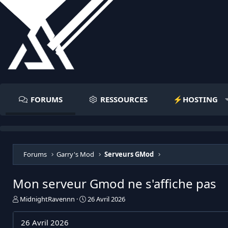
FORUMS
RESSOURCES
⚡️HOSTING
Forums
Garry's Mod
Serveurs GMod
Mon serveur Gmod ne s'affiche pas
I
D
MidnightRavennn
26 Avril 2026
n
a
i
t
26 Avril 2026
t
e