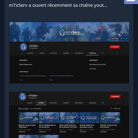
a
mTxServ a ouvert récemment sa chaîne yout...
d
i
s
c
u
s
s
i
o
n