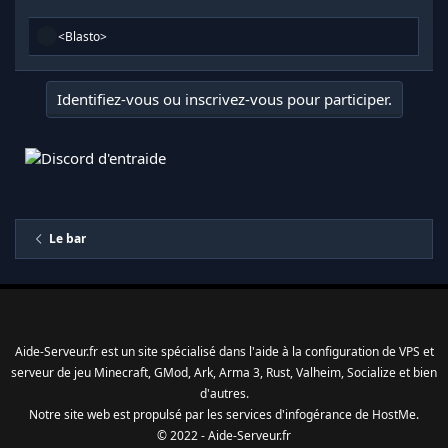
R
<Blasto>
é
a
c
Identifiez-vous ou inscrivez-vous pour participer.
t
i
o
n
s
:
Le bar
Aide-Serveur.fr est un site spécialisé dans l'aide à la configuration de VPS et
serveur de jeu Minecraft, GMod, Ark, Arma 3, Rust, Valheim, Socialize et bien
d'autres.
Notre site web est propulsé par les services d'
infogérance
de
HostMe
.
© 2022 - Aide-Serveur.fr