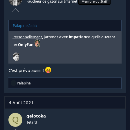
Faucheur de gazon sur Internet
Membre du Staff
Palapine à dit:
Personnellement
, j’attends
avec impatience
qu'ils ouvrent
un
OnlyFan
C'est prévu aussi !
R
Palapine
é
a
c
t
4 Août 2021
i
o
n
qelotoka
Q
s
Têtard
: