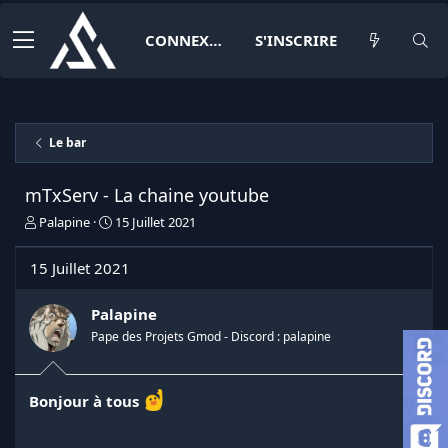
CONNEXION
S'INSCRIRE
Le bar
mTxServ - La chaine youtube
I
D
Palapine
15 Juillet 2021
n
a
i
t
15 Juillet 2021
t
e
i
d
a
e
Palapine
t
d
Pape des Projets Gmod - Discord : palapine
e
é
u
b
r
u
Bonjour à tous
d
t
e
l