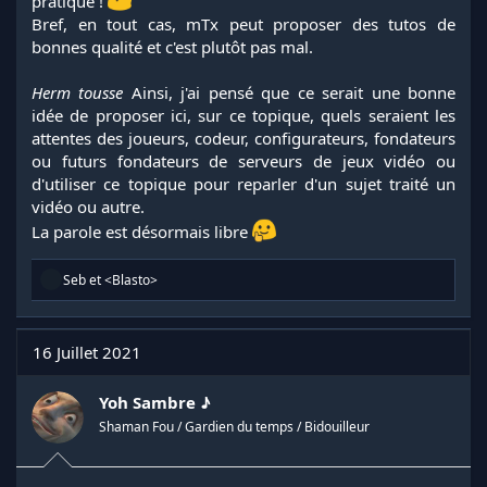
pratique !
Bref, en tout cas, mTx peut proposer des tutos de
bonnes qualité et c'est plutôt pas mal.
Herm tousse
Ainsi, j'ai pensé que ce serait une bonne
idée de proposer ici, sur ce topique, quels seraient les
attentes des joueurs, codeur, configurateurs, fondateurs
ou futurs fondateurs de serveurs de jeux vidéo ou
d'utiliser ce topique pour reparler d'un sujet traité un
vidéo ou autre.
La parole est désormais libre
R
Seb
et
<Blasto>
é
a
c
t
16 Juillet 2021
i
o
n
Yoh Sambre ♪
s
Shaman Fou / Gardien du temps / Bidouilleur
: