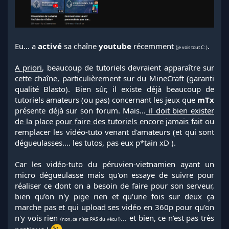
Eu... a
activé
sa chaîne
youtube
récemment
.
(je vois tout C: )
A priori
, beaucoup de tutoriels devraient apparaître sur
cette chaîne, particulièrement sur du MineCraft (garanti
qualité Blasto). Bien sûr, il existe déjà beaucoup de
tutoriels amateurs (ou pas) concernant les jeux que
mTx
présente déjà sur son forum. Mais...
il doit bien exister
de la place pour faire des tutoriels encore jamais fai
t ou
remplacer les vidéo-tuto venant d'amateurs (et qui sont
dégueulasses.... les tutos, pas eux p*tain xD ).
Car les vidéo-tuto du péruvien-vietnamien ayant un
micro dégueulasse mais qu'on essaye de suivre pour
réaliser ce dont on a besoin de faire pour son serveur,
bien qu'on n'y pige rien et qu'une fois sur deux ça
marche pas et qui upload ses vidéo en 360p pour qu'on
n'y vois rien
... et bien, ce n'est pas très
(non, ce n'est PAS du vécu !)