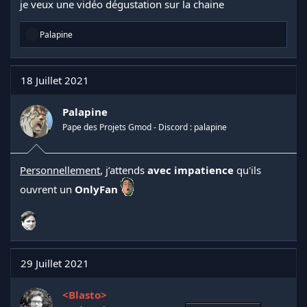
je veux une vidéo dégustation sur la chaine
R
Palapine
é
a
c
t
18 Juillet 2021
i
o
n
Palapine
s
Pape des Projets Gmod - Discord : palapine
:
Personnellement
, j’attends
avec impatience
qu'ils
ouvrent un
OnlyFan
29 Juillet 2021
<Blasto>