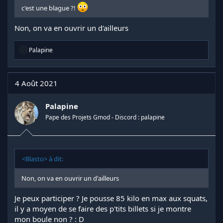
c'est une blague ?!
Non, on va en ouvrir un d'ailleurs
R
Palapine
é
a
c
t
4 Août 2021
i
o
n
Palapine
s
Pape des Projets Gmod - Discord : palapine
:
<Blasto> à dit:
Non, on va en ouvrir un d'ailleurs
Je peux participer ? Je pousse 85 kilo en max aux squats,
il y a moyen de se faire des p'tits billets si je montre
mon boule non ? : D