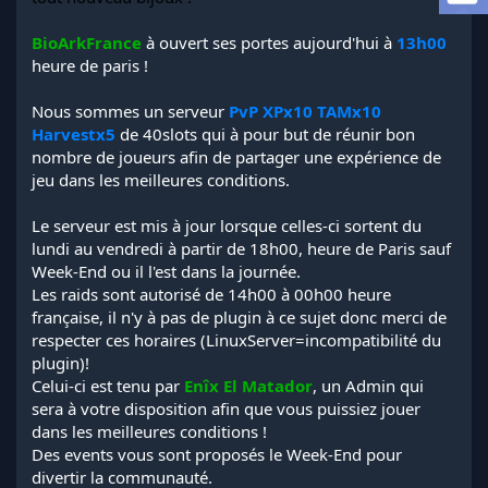
l
a
BioArkFrance
à ouvert ses portes aujourd'hui à
13h00
d
heure de paris !
i
s
Nous sommes un serveur
PvP XPx10 TAMx10
c
Harvestx5
de 40slots qui à pour but de réunir bon
u
s
nombre de joueurs afin de partager une expérience de
s
jeu dans les meilleures conditions.
i
o
Le serveur est mis à jour lorsque celles-ci sortent du
n
lundi au vendredi à partir de 18h00, heure de Paris sauf
Week-End ou il l'est dans la journée.
Les raids sont autorisé de 14h00 à 00h00 heure
française, il n'y à pas de plugin à ce sujet donc merci de
respecter ces horaires (LinuxServer=incompatibilité du
plugin)!
Celui-ci est tenu par
Enîx El Matador
, un Admin qui
sera à votre disposition afin que vous puissiez jouer
dans les meilleures conditions !
Des events vous sont proposés le Week-End pour
divertir la communauté.