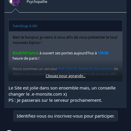
Psychopathe
handzup à dit:
Bien le bonjour, je viens à vous afin de vous présenter le tout
nouveau bijoux !
BioArkFrance
à ouvert ses portes aujourd'hui à
13h00
heure de paris !
Nous sommes un serveur
PvP XPx10 TAMx10 Harvestx5
de
40slots qui à pour but de réunir bon nombre de joueurs afin
Cliquez pour agrandir...
de partager une expérience de jeu dans les meilleures
conditions.
Le Site est jolie dans son ensemble mais, un conseille
changer le .e-monsite.com x)
Le serveur est mis à jour lorsque celles-ci sortent du lundi au
PS : Je passerais sur le serveur prochainement.
vendredi à partir de 18h00, heure de Paris sauf Week-End ou
il l'est dans la journée.
Les raids sont autorisé de 14h00 à 00h00 heure française, il
Identifiez-vous ou inscrivez-vous pour participer.
n'y à pas de plugin à ce sujet donc merci de respecter ces
horaires (LinuxServer=incompatibilité du plugin)!
Celui-ci est tenu par
Enîx El Matador
, un Admin qui sera à