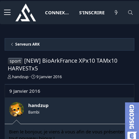
CONNEXION
S'INSCRIRE
Serveurs ARK
[NEW] BioArkFrance XPx10 TAMx10
sport
HARVESTx5
I
D
handzup
9 Janvier 2016
n
a
i
t
9 Janvier 2016
t
e
i
d
a
e
handzup
t
d
Bambi
e
é
u
b
r
u
Bien le bonjour, je viens à vous afin de vous présenter le
d
t
tout nouveau bijoux !
e