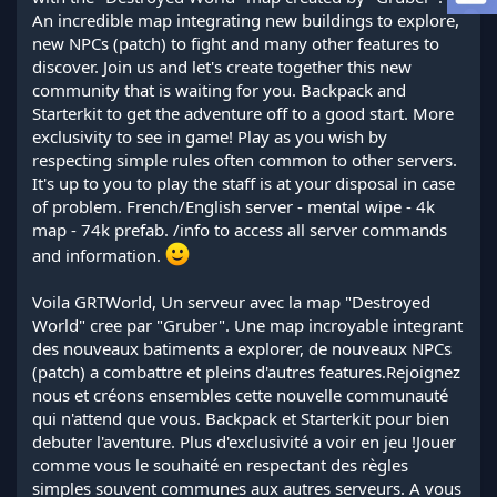
l
An incredible map integrating new buildings to explore,
a
new NPCs (patch) to fight and many other features to
d
discover. Join us and let's create together this new
i
community that is waiting for you. Backpack and
s
Starterkit to get the adventure off to a good start. More
c
exclusivity to see in game! Play as you wish by
u
s
respecting simple rules often common to other servers.
s
It's up to you to play the staff is at your disposal in case
i
of problem. French/English server - mental wipe - 4k
o
map - 74k prefab. /info to access all server commands
n
and information.
Voila GRTWorld, Un serveur avec la map "Destroyed
World" cree par "Gruber". Une map incroyable integrant
des nouveaux batiments a explorer, de nouveaux NPCs
(patch) a combattre et pleins d'autres features.Rejoignez
nous et créons ensembles cette nouvelle communauté
qui n'attend que vous. Backpack et Starterkit pour bien
debuter l'aventure. Plus d'exclusivité a voir en jeu !Jouer
comme vous le souhaité en respectant des règles
simples souvent communes aux autres serveurs. A vous