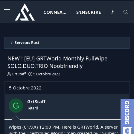
CONNEXION
S'INSCRIRE
Serveurs Rust
NEW ! [EU] GRTWorld Monthly FullWipe
SOLO.DUO.TRIO Noobfriendly
I
D
GrtStaff
5 Octobre 2022
n
a
i
t
5 Octobre 2022
t
e
i
d
a
e
GrtStaff
G
t
d
Têtard
e
é
u
b
r
u
Wipes (01/XX) 12:00 PM. Here is GRTWorld, A server
d
t
with the "Destroyed World" map created by "Gruber".
e