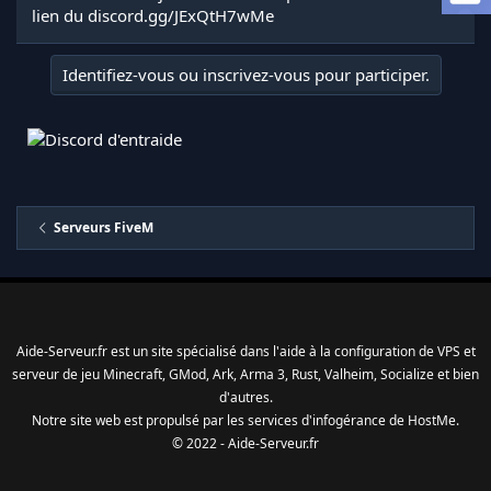
a
lien du discord.gg/JExQtH7wMe
d
i
s
Identifiez-vous ou inscrivez-vous pour participer.
c
u
s
s
i
o
n
Serveurs FiveM
Aide-Serveur.fr est un site spécialisé dans l'aide à la configuration de VPS et
serveur de jeu Minecraft, GMod, Ark, Arma 3, Rust, Valheim, Socialize et bien
d'autres.
Notre site web est propulsé par les services d'
infogérance
de
HostMe
.
© 2022 - Aide-Serveur.fr