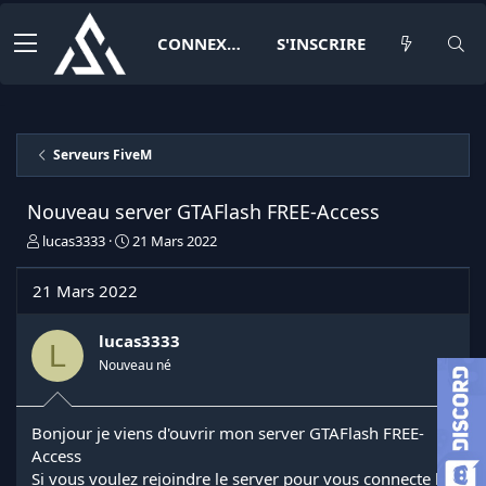
CONNEXION
S'INSCRIRE
Serveurs FiveM
Nouveau server GTAFlash FREE-Access
I
D
lucas3333
21 Mars 2022
n
a
i
t
21 Mars 2022
t
e
i
d
a
e
lucas3333
L
t
d
Nouveau né
e
é
u
b
r
u
Bonjour je viens d'ouvrir mon server GTAFlash FREE-
d
t
Access
e
l
Si vous voulez rejoindre le server pour vous connecte le