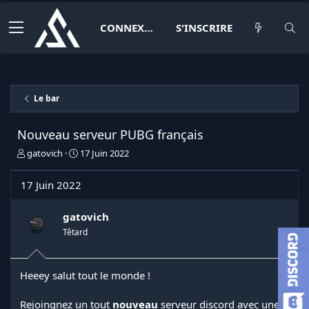
CONNEXION
S'INSCRIRE
Le bar
Nouveau serveur PUBG français
I
D
gatovich
17 Juin 2022
n
a
i
t
17 Juin 2022
t
e
i
d
a
e
gatovich
t
d
Têtard
e
é
u
b
r
u
Heeey salut tout le monde !
d
t
e
l
Rejoingnez un tout
nouveau
serveur discord avec une