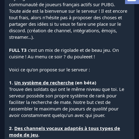
a
communauté de joueurs français actifs sur PUBG.
d
Toute aide est la bienvenue sur le serveur ! Il est encore
i
tout frais, alors n'hésite pas à proposer des choses et
s
partager des idées si tu veux te faire une place sur le
c
discord. (création de channel, intégrations, émojis,
u
s
streamer...).
s
i
FULL T3
c'est un mix de rigolade et de beau jeu. On
o
cuisine ! Au menu ce soir ? du pouleeet !
n
Voici ce qu'on propose sur le serveur :
1.
Un système de recherche
(en béta)
Trouve des soldats qui ont le même niveau que toi. Le
serveur possède son propre système de rank pour
faciliter la recherche de mate. Notre but c'est de
rassembler le maximum de joueurs
de qualité
pour
avoir constamment quelqu'un avec qui jouer.
2.
Des channels vocaux adaptés à tous types de
mode de jeu
.