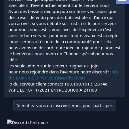
l
avec plein d'évent actuellement sur le serveur nous
a
Avon des basse a raid qui pop sur le serveur aussi que
d
des trésor défendu pars des bots est plein d'autre qui
i
von arrive . si vous débuté sur rust c'est le bon serveur
s
pour vous nous est si vous aves de l'expérience c'est
c
aussi le bon serveur pour vous tout niveaux est accepte
u
s
.nous serons a l'écoute de la communauté pour cela
s
nous avons un discord toute idée ou rajout de plugin est
i
le bienvenus nous Avon un Channel spécial pour vos
o
idée.
n
les seule admin sur le serveur :ragnar est jojo
pour nous rejoindre dans l'aventure notre discord :
Join
the BURN F.S.B PVP X5 Discord Server!
ip du serveur client.connect 168.100.161.9:28146
WIPE LE 18/11/2021 ENTRE 20H00 A 21H00
Identifiez-vous ou inscrivez-vous pour participer.