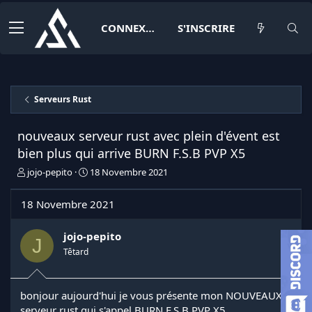
CONNEXION
S'INSCRIRE
Serveurs Rust
nouveaux serveur rust avec plein d'évent est
bien plus qui arrive BURN F.S.B PVP X5
I
D
jojo-pepito
18 Novembre 2021
n
a
i
t
18 Novembre 2021
t
e
i
d
a
e
jojo-pepito
J
t
d
Têtard
e
é
u
b
r
u
bonjour aujourd'hui je vous présente mon NOUVEAUX
d
t
serveur rust qui s'appel BURN F.S.B PVP X5
e