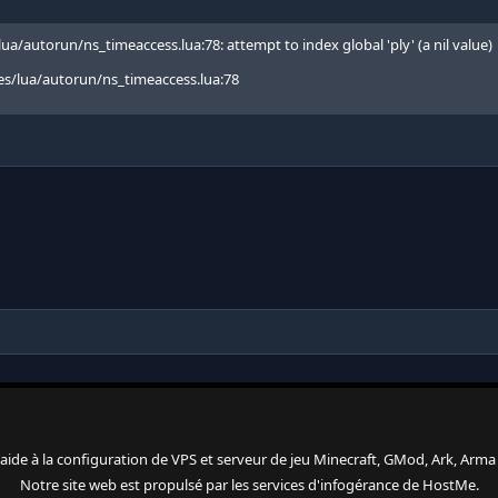
a/autorun/ns_timeaccess.lua:78: attempt to index global 'ply' (a nil value)
s/lua/autorun/ns_timeaccess.lua:78
 l'aide à la configuration de VPS et serveur de jeu Minecraft, GMod, Ark, Arma 3
Notre site web est propulsé par les services d'
infogérance
de
HostMe
.