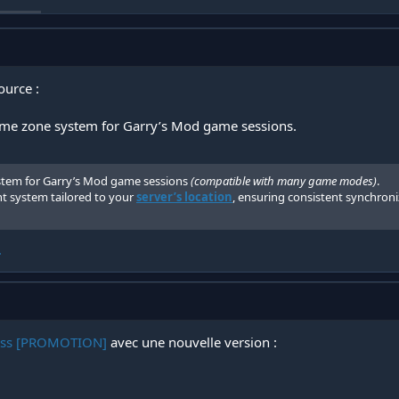
ource :
ime zone system for Garry’s Mod game sessions.
ystem for Garry’s Mod game sessions
(compatible with many game modes)
.
t system tailored to your
server’s location
, ensuring consistent synchroniz
.
ess [PROMOTION]
avec une nouvelle version :