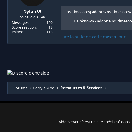
Dylan35
[ns_timeacces] addons/ns_timeacces/lu
NS Studio's - 4K
unknown - addons/ns_timeacce
Messages
100
Score réaction
18
Points
115
Lire la suite de cette mise à jour...
Forums
Garry's Mod
Ressources & Services
Aide-Serveur.fr est un site spécialisé dans