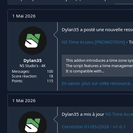
t
e
i
d
a
e
1 Mai 2026
t
d
e
é
u
b
Dylan35 a posté une nouvelle ress
r
u
d
t
NS Time Access [PROMOTION]
- T
e
l
a
d
Dylan35
This addon introduces a time zone s
i
The script features a time managemen
NS Studio's - 4K
s
It is compatible with...
Messages
100
c
Score réaction
18
u
Points
115
En savoir plus sur cette ressource..
s
s
i
1 Mai 2026
o
n
Dylan35 a mis à jour
NS Time Acc
Correction 01/05/2026 - v1.0.1