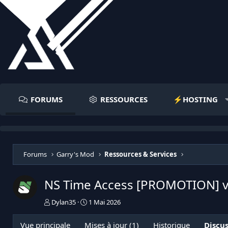
FORUMS
RESSOURCES
⚡️HOSTING
Forums
Garry's Mod
Ressources & Services
NS Time Access [PROMOTION]
v
I
D
Dylan35
1 Mai 2026
n
a
i
t
Vue principale
Mises à jour (1)
Historique
Discu