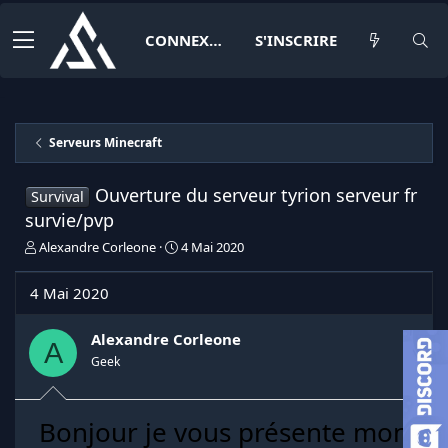
CONNEXION
S'INSCRIRE
Serveurs Minecraft
Ouverture du serveur tyrion serveur fr
Survival
survie/pvp
I
D
Alexandre Corleone
4 Mai 2020
n
a
i
t
4 Mai 2020
t
e
i
d
a
e
Alexandre Corleone
A
t
d
Geek
e
é
u
b
r
u
Bonjour je vous présente mon
d
t
e