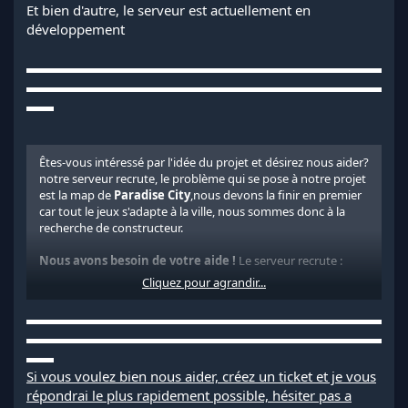
Et bien d'autre, le serveur est actuellement en
développement
▬▬▬▬▬▬▬▬▬▬▬▬▬▬▬▬▬▬▬▬▬▬▬▬▬▬
▬▬▬▬▬▬▬▬▬▬▬▬▬▬▬▬▬▬▬▬▬▬▬▬▬▬
▬▬
Êtes-vous intéressé par l'idée du projet et désirez nous aider?
notre serveur recrute, le problème qui se pose à notre projet
est la map de
Paradise City
,nous devons la finir en premier
car tout le jeux s'adapte à la ville, nous sommes donc à la
recherche de constructeur.
Nous avons besoin de votre aide !
Le serveur recrute :
Cliquez pour agrandir...
Des buildeur, qui sais utiliser WE
▬▬▬▬▬▬▬▬▬▬▬▬▬▬▬▬▬▬▬▬▬▬▬▬▬▬
Communauté manager, s'occuper de faire parler du serveur
▬▬▬▬▬▬▬▬▬▬▬▬▬▬▬▬▬▬▬▬▬▬▬▬▬▬
▬▬
D'autre poste vont être disponible a l'avenir
Si vous voulez bien nous aider, créez un ticket et je vous
répondrai le plus rapidement possible, hésiter pas a