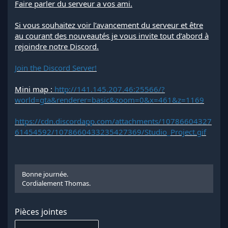
Faire parler du serveur a vos ami.
Si vous souhaitez voir l’avancement du serveur et être
au courant des nouveautés je vous invite tout d’abord à
rejoindre notre Discord.
Join the Discord Server!
Mini map :
http://141.145.207.46:25566/?
world=gta&renderer=basic&zoom=0&x=461&z=1169
https://cdn.discordapp.com/attachments/10786604327
61454592/1078660433235427369/Studio_Project.gif
Bonne journée.
Cordialement Thomas.
Pièces jointes