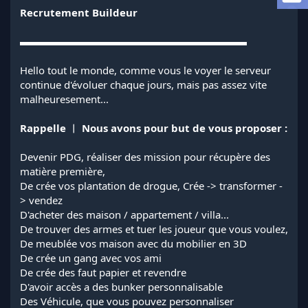
l
Recrutement Buildeur
a
d
▬▬▬▬▬▬▬▬▬▬▬▬▬▬▬▬▬▬▬▬▬▬
i
s
Hello tout le monde, comme vous le voyer le serveur
c
continue d'évoluer chaque jours, mais pas assez vite
u
s
malheuresement...
s
i
Rappelle ︱ Nous avons pour but de vous proposer :
o
n
Devenir PDG, réaliser des mission pour récupère des
matière première,
De crée vos plantation de drogue, Crée -> transformer -
> vendez
D'acheter des maison / appartement / villa...
De trouver des armes et tuer les joueur que vous voulez,
De meublée vos maison avec du mobilier en 3D
De crée un gang avec vos ami
De crée des faut papier et revendre
D'avoir accès a des bunker personnalisable
Des Véhicule, que vous pouvez personnaliser