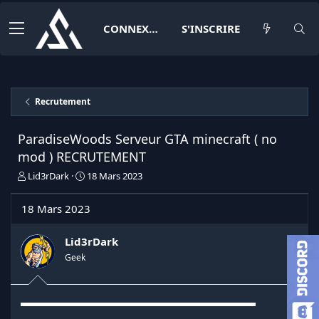
CONNEXION
S'INSCRIRE
Recrutement
ParadiseWoods Serveur GTA minecraft ( no
mod ) RECRUTEMENT
I
D
Lid3rDark
18 Mars 2023
n
a
i
t
18 Mars 2023
t
e
i
d
a
e
Lid3rDark
t
d
Geek
e
é
u
b
r
u
▬▬▬▬▬▬▬▬▬▬▬▬▬▬▬▬▬▬▬▬▬▬
d
t
e