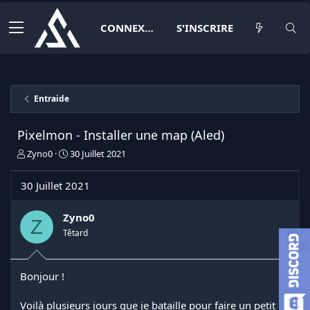
CONNEXION
S'INSCRIRE
Entraide
Pixelmon - Installer une map (Aled)
I
D
Zyno0
30 Juillet 2021
n
a
i
t
30 Juillet 2021
t
e
i
d
a
e
Zyno0
Z
t
d
Têtard
e
é
u
b
r
u
Bonjour !
d
t
e
l
Voilà plusieurs jours que je bataille pour faire un petit