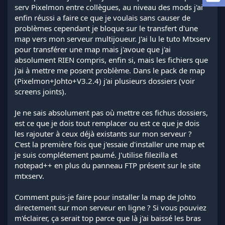
a
serv Pixelmon entre collègues, au niveau des mods j'ai
d
enfin réussi a faire ce que je voulais sans causer de
i
problèmes cependant je bloque sur le transfert d'une
s
map vers mon serveur multijoueur. J'ai lu le tuto Mtxserv
c
pour transférer une map mais j'avoue que j'ai
u
s
absolument RIEN compris, enfin si, mais les fichiers que
s
j'ai à mettre me posent problème. Dans le pack de map
i
(Pixelmon+Johto+V3.2.4) j'ai plusieurs dossiers (voir
o
screens joints).
n
Je ne sais absolument pas où mettre ces fichus dossiers,
est ce que je dois tout remplacer ou est ce que je dois
les rajouter à ceux déjà existants sur mon serveur ?
C'est la première fois que j'essaie d'installer une map et
je suis complétement paumé. J'utilise filezilla et
notepad++ en plus du panneau FTP présent sur le site
mtxserv.
Comment puis-je faire pour installer la map de Johto
directement sur mon serveur en ligne ? Si vous pouviez
m'éclairer, ça serait top parce que là j'ai baissé les bras