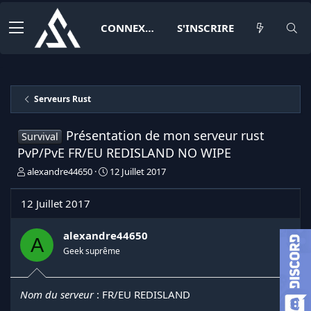
CONNEXION
S'INSCRIRE
Serveurs Rust
Présentation de mon serveur rust
Survival
PvP/PvE FR/EU REDISLAND NO WIPE
I
D
alexandre44650
12 Juillet 2017
n
a
i
t
12 Juillet 2017
t
e
i
d
a
e
alexandre44650
A
t
d
Geek suprême
e
é
u
b
r
u
Nom du serveur
: FR/EU REDISLAND
d
t
e