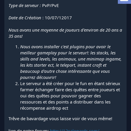
l
Type de serveur :
PvP/PvE
a
d
Date de Création
: 10/07/12017
i
s
Nous avons une moyenne de joueurs d'environ de 20 ans a
c
35 ans!
u
s
Nous avons installer c'est plugins pour avoir le
s
i
meilleur gameplay pour le serveur!: les stacks, les
o
skills and levels, les animaux, une minimap ingame,
n
les kits starter ect, le teleport, instant craft et
beaucoup d'autre chose intéressante que vous
pourrez découvrir!
Le serveur a été créer pour le fun en étant sérieux
farmer échanger faire des quêtes entre joueurs et
oui des quêtes pour pouvoir gagner des
ressources et des points a distribuer dans les
récompense airdrop ect
Trêve de bavardage vous laisse voir de vous même!
lien de notre forum:
http://12salopards.com/