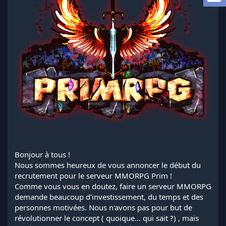
a
d
i
s
c
u
s
s
i
o
n
Bonjour à tous !
Nous sommes heureux de vous annoncer le début du
recrutement pour le serveur MMORPG Prim !
Comme vous vous en doutez, faire un serveur MMORPG
demande beaucoup d'investissement, du temps et des
personnes motivées. Nous n'avons pas pour but de
révolutionner le concept ( quoique… qui sait ?) , mais