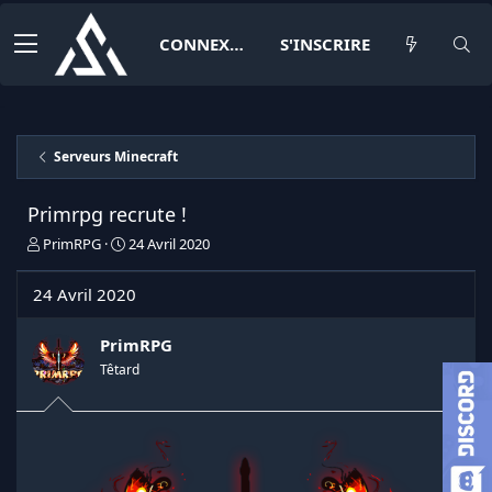
CONNEXION
S'INSCRIRE
Serveurs Minecraft
Primrpg recrute !
I
D
PrimRPG
24 Avril 2020
n
a
i
t
24 Avril 2020
t
e
i
d
a
e
PrimRPG
t
d
Têtard
e
é
u
b
r
u
d
t
e
l