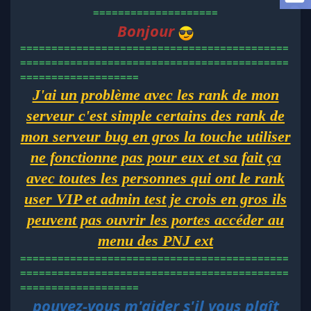
l
====================
a
Bonjour
d
===========================================
i
s
===========================================
c
===================
u
J'ai un problème avec les rank de mon
s
s
serveur c'est simple certains des rank de
i
mon serveur bug en gros la touche utiliser
o
n
ne fonctionne pas pour eux et sa fait ça
avec toutes les personnes qui ont le rank
user VIP et admin test je crois en gros ils
peuvent pas ouvrir les portes accéder au
menu des PNJ ext
===========================================
===========================================
===================
pouvez-vous m'aider s'il vous plaît