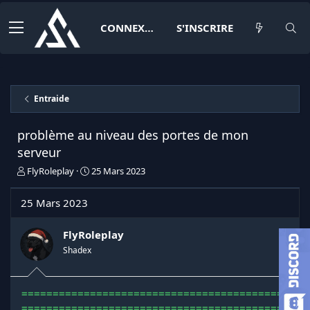
CONNEXION
S'INSCRIRE
Entraide
problème au niveau des portes de mon
serveur
I
D
FlyRoleplay
25 Mars 2023
n
a
i
t
25 Mars 2023
t
e
i
d
a
e
FlyRoleplay
t
d
Shadex
e
é
u
b
r
u
===========================================
d
t
===========================================
e