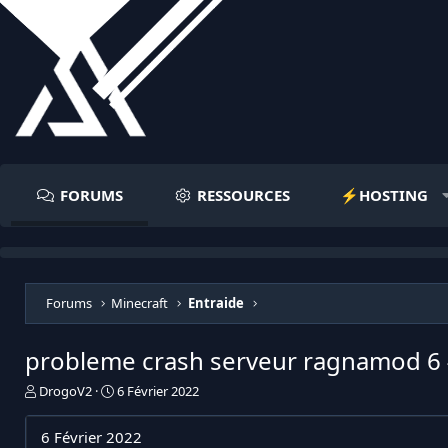
FORUMS
RESSOURCES
⚡️HOSTING
Forums
Minecraft
Entraide
probleme crash serveur ragnamod 6 
I
D
DrogoV2
6 Février 2022
n
a
i
t
6 Février 2022
t
e