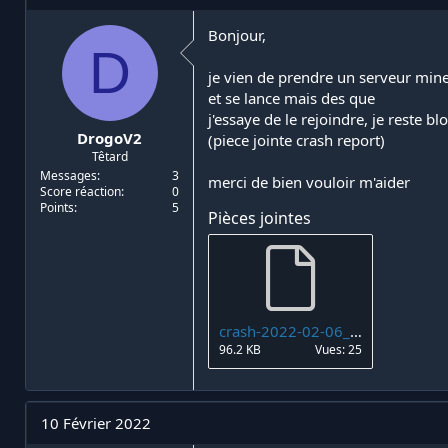
i
d
a
e
Bonjour,
D
t
d
e
é
je vien de prendre un serveur mine
u
b
et se lance mais des que
r
u
j'essaye de le rejoindre, je reste b
d
t
DrogoV2
(piece jointe crash report)
e
Têtard
l
a
Messages
3
merci de bien vouloir m'aider
Score réaction
0
d
Points
5
i
Pièces jointes
s
c
u
s
s
i
crash-2022-02-06_23.22.06-server.txt
o
96.2 KB
Vues: 25
n
10 Février 2022