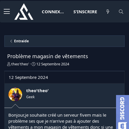
CONNEXION
S'INSCRIRE
Entraide
Problème magasin de vêtements
I
D
theo'theo'
12 Septembre 2024
n
a
i
t
12 Septembre 2024
t
e
i
d
a
e
theo'theo'
t
d
Geek
e
é
u
b
r
u
Bonjour,je souhaite créé un serveur fivem mais le
d
t
problème ses que je n'arrive pas à ajouter des
e
l
vêtements a mon magasin de vêtements donc si une