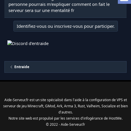
a
personne pourrais m'expliquer comment on fait le
d
serveur sera sur une mentalité fr
i
s
c
Identifiez-vous ou inscrivez-vous pour participer.
u
s
s
i
o
n
Entraide
Aide-Serveur.fr est un site spécialisé dans l'aide à la configuration de VPS et
serveur de jeu Minecraft, GMod, Ark, Arma 3, Rust, Valheim, Socialize et bien
d'autres.
Notre site web est propulsé par les services d'
infogérance
de
HostMe
.
© 2022 - Aide-Serveur.fr