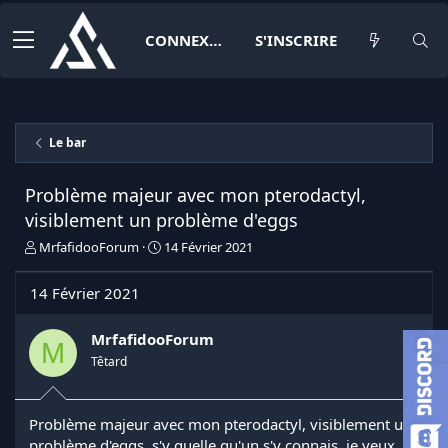
CONNEXION
S'INSCRIRE
Le bar
Problème majeur avec mon pterodactyl,
visiblement un problème d'eggs
I
D
MrfafidooForum
14 Février 2021
n
a
i
t
14 Février 2021
t
e
i
d
a
e
MrfafidooForum
M
t
d
Têtard
e
é
u
b
r
u
Problème majeur avec mon pterodactyl, visiblement un
d
t
problème d'eggs, s'y quelle qu'un s'y connais, je veux
e