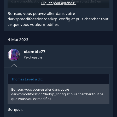
darkrpmodification la visibilité de la vie/nomrp est déjà en
Cliquez pour agrandir...
false
Bonsoir, vous pouvez aller dans votre
.
Regarde la pièce jointe 67364
darkrpmodifocation/darkrp_config et puis chercher tout
ce que vous voulez modifier.
4 Mai 2023
xLomble77
Psychopathe
Thomas Leved à dit:
Bonsoir, vous pouvez aller dans votre
darkrpmodifocation/darkrp_config et puis chercher tout ce
que vous voulez modifier.
Bonjour,