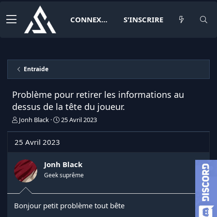
CONNEXION
S'INSCRIRE
Entraide
Problème pour retirer les informations au
dessus de la tête du joueur.
I
D
Jonh Black
25 Avril 2023
n
a
i
t
25 Avril 2023
t
e
i
d
a
e
Jonh Black
t
d
Geek suprême
e
é
u
b
r
u
Bonjour petit problème tout bête
d
t
e