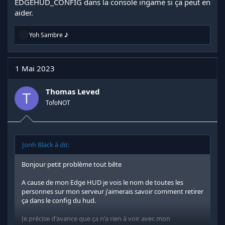
EDGEHUD_CONFIG dans la console ingame si ça peut en
aider.
R
Yoh Sambre ♪
é
a
c
t
1 Mai 2023
i
o
n
Thomas Leved
T
s
TofoNOT
:
Jonh Black à dit:
Bonjour petit problème tout bête
A cause de mon Edge HUD je vois le nom de toutes les
personnes sur mon serveur j'aimerais savoir comment retirer
ça dans le config du hud.
Je précise d'avance que ça n'a rien à voir avec mon