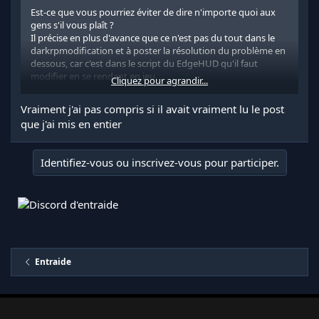
Est-ce que vous pourriez éviter de dire n'importe quoi aux
gens s'il vous plaît ?
Il précise en plus d'avance que ce n'est pas du tout dans le
darkrpmodification et à poster la résolution du problème en
dessous, car c'est dans le script du EdgeHUD qu'il faut
modifier en se rendant en jeu.
Cliquez pour agrandir...
Merci de votre compréhension.
Vraiment j'ai pas compris si il avait vraiment lu le post
Cordialement.
que j'ai mis en entier
Identifiez-vous ou inscrivez-vous pour participer.
Entraide