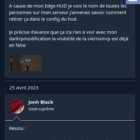
l
A cause de mon Edge HUD je vois le nom de toutes les
a
personnes sur mon serveur j'aimerais savoir comment
d
retirer ça dans le config du hud.
i
s
Je précise d'avance que ça n'a rien à voir avec mon
c
darkrpmodification la visibilité de la vie/nomrp est déjà
u
s
en false
s
i
o
n
.
25 Avril 2023
Jonh Black
Geek suprême
Résolu :