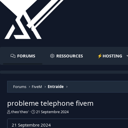
FORUMS
RESSOURCES
⚡️HOSTING
Forums
FiveM
Entraide
probleme telephone fivem
I
D
theo'theo'
21 Septembre 2024
n
a
i
t
21 Septembre 2024
t
e