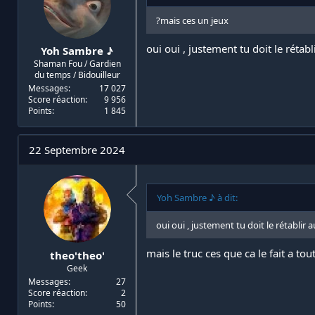
?mais ces un jeux
oui oui , justement tu doit le réta
Yoh Sambre ♪
Shaman Fou / Gardien
du temps / Bidouilleur
Messages
17 027
Score réaction
9 956
Points
1 845
22 Septembre 2024
Yoh Sambre ♪ à dit:
oui oui , justement tu doit le rétabli
mais le truc ces que ca le fait a t
theo'theo'
Geek
Messages
27
Score réaction
2
Points
50