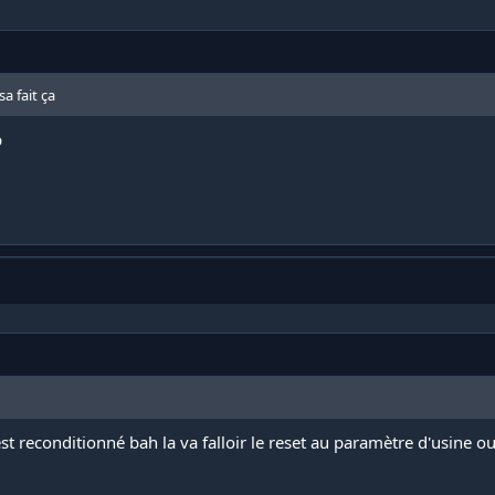
a fait ça
p
 est reconditionné bah la va falloir le reset au paramètre d'usine o