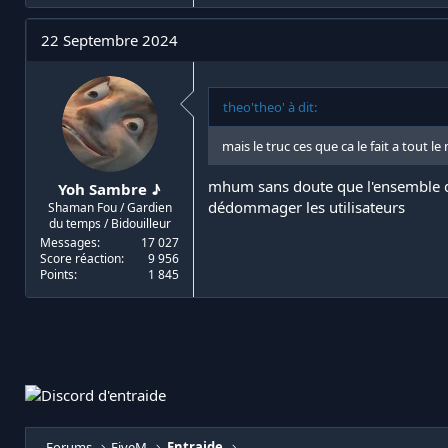
22 Septembre 2024
theo'theo' à dit:
mais le truc ces que ca le fait a tout 
mhum sans doute que l'ensemble des
Yoh Sambre ♪
dédommager les utilisateurs
Shaman Fou / Gardien
du temps / Bidouilleur
Messages
17 027
Score réaction
9 956
Points
1 845
Forums
FiveM
Entraide