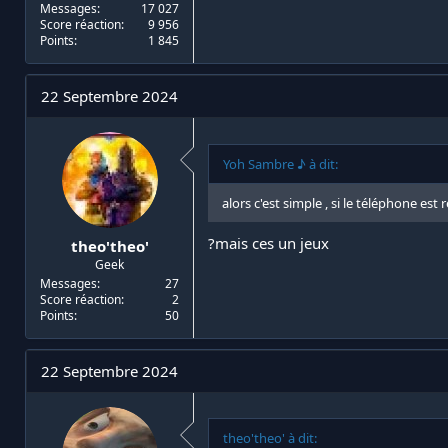
Messages
17 027
Score réaction
9 956
Points
1 845
22 Septembre 2024
Yoh Sambre ♪ à dit:
alors c'est simple , si le téléphone es
?mais ces un jeux
theo'theo'
Geek
Messages
27
Score réaction
2
Points
50
22 Septembre 2024
theo'theo' à dit: