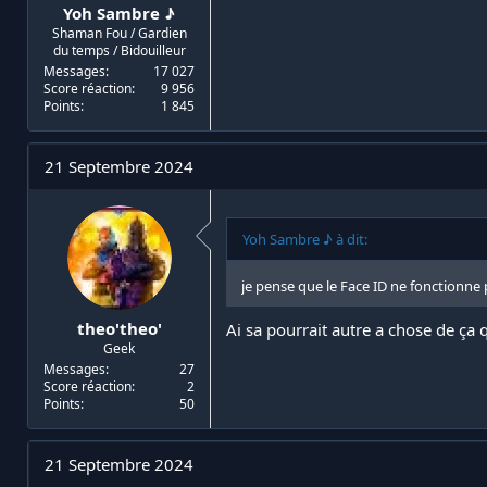
Yoh Sambre ♪
Shaman Fou / Gardien
du temps / Bidouilleur
Messages
17 027
Score réaction
9 956
Points
1 845
21 Septembre 2024
Yoh Sambre ♪ à dit:
je pense que le Face ID ne fonctionne
theo'theo'
Ai sa pourrait autre a chose de ça q
Geek
Messages
27
Score réaction
2
Points
50
21 Septembre 2024