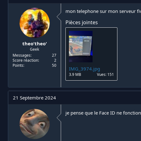
i
d
a
e
mon telephone sur mon serveur fi
t
d
e
é
Pièces jointes
u
b
r
u
d
t
theo'theo'
e
Geek
l
a
Messages
27
Score réaction
2
d
Points
50
i
IMG_3974.jpg
s
3.9 MB
Vues: 151
c
u
s
s
21 Septembre 2024
i
o
n
je pense que le Face ID ne fonctio