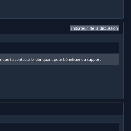
Initiateur de la discussion
loir que tu contacte le fabriquant pour bénéficier du support