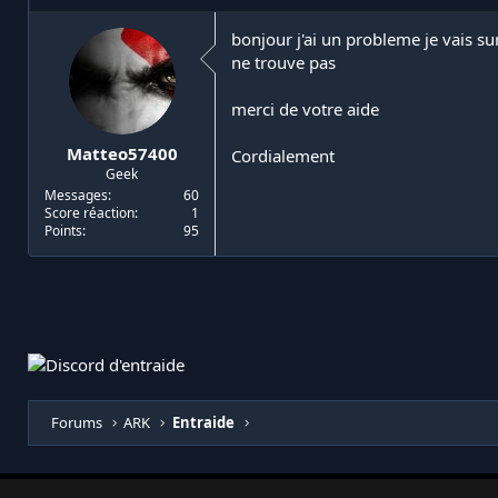
i
d
a
e
bonjour j'ai un probleme je vais su
t
d
ne trouve pas
e
é
u
b
merci de votre aide
r
u
d
t
Matteo57400
Cordialement
e
Geek
l
a
Messages
60
Score réaction
1
d
Points
95
i
s
c
u
s
s
i
o
n
Forums
ARK
Entraide