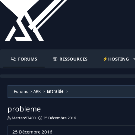
FORUMS
RESSOURCES
⚡️HOSTING
Forums
ARK
Entraide
probleme
I
D
Matteo57400
25 Décembre 2016
n
a
i
t
25 Décembre 2016
t
e