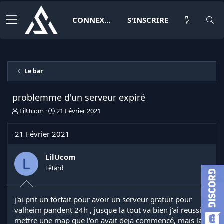
CONNEXION
S'INSCRIRE
Le bar
problemme d'un serveur expiré
I
D
LilUcom
21 Février 2021
n
a
i
t
21 Février 2021
t
e
i
d
a
e
LilUcom
L
t
d
Têtard
e
é
u
b
r
u
j'ai prit un forfait pour avoir un serveur gratuit pour
d
t
valheim pandent 24h , jusque la tout va bien j'ai reussi a
e
l
mettre une map que l'on avait deja commencé, mais la