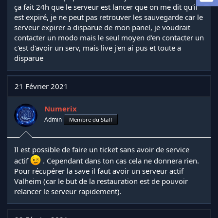
a
ça fait 24h que le serveur est lancer que on me dit qu'il
d
est expiré, je ne peut pas retrouver les sauvegarde car le
i
serveur expirer a disparue de mon panel, je voudrait
s
contacter un modo mais le seul moyen d'en contacter un
c
c'est d'avoir un serv, mais live j'en ai pus et toute a
u
s
disparue
s
i
o
21 Février 2021
n
Numerix
Admin
Membre du Staff
Il est possible de faire un ticket sans avoir de service
actif
. Cependant dans ton cas cela ne donnera rien.
Pour récupérer la save il faut avoir un serveur actif
Valheim (car le but de la restauration est de pouvoir
relancer le serveur rapidement).