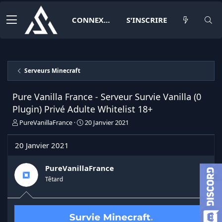
CONNEXION
S'INSCRIRE
Serveurs Minecraft
Pure Vanilla France - Serveur Survie Vanilla (0
Plugin) Privé Adulte Whitelist 18+
I
D
PureVanillaFrance
20 Janvier 2021
n
a
i
t
20 Janvier 2021
t
e
i
d
a
e
PureVanillaFrance
t
d
Têtard
e
é
u
b
r
u
d
t
e