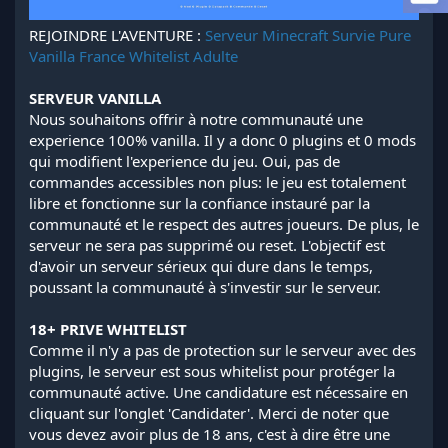
l
a
REJOINDRE L'AVENTURE :
Serveur Minecraft Survie Pure
d
Vanilla France Whitelist Adulte
i
s
SERVEUR VANILLA
c
Nous souhaitons offrir à notre communauté une
u
experience 100% vanilla. Il y a donc 0 plugins et 0 mods
s
s
qui modifient l'experience du jeu. Oui, pas de
i
commandes accessibles non plus: le jeu est totalement
o
libre et fonctionne sur la confiance instauré par la
n
communauté et le respect des autres joueurs. De plus, le
serveur ne sera pas supprimé ou reset. L'objectif est
d'avoir un serveur sérieux qui dure dans le temps,
poussant la communauté à s'investir sur le serveur.
18+ PRIVE WHITELIST
Comme il n'y a pas de protection sur le serveur avec des
plugins, le serveur est sous whitelist pour protéger la
communauté active. Une candidature est nécessaire en
cliquant sur l'onglet 'Candidater'. Merci de noter que
vous devez avoir plus de 18 ans, c'est à dire être une