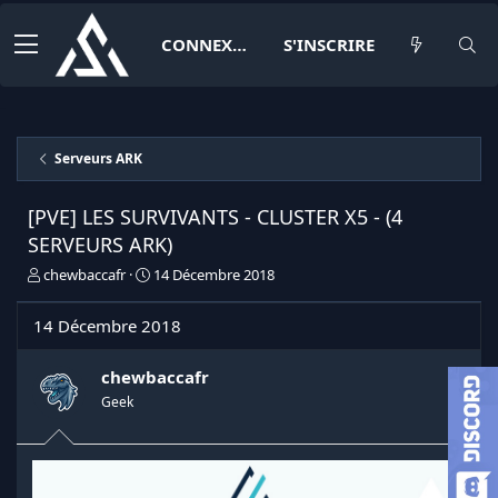
CONNEXION
S'INSCRIRE
Serveurs ARK
[PVE] LES SURVIVANTS - CLUSTER X5 - (4
SERVEURS ARK)
I
D
chewbaccafr
14 Décembre 2018
n
a
i
t
14 Décembre 2018
t
e
i
d
a
e
chewbaccafr
t
d
Geek
e
é
u
b
r
u
d
t
e