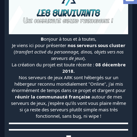
l
a
d
i
s
c
u
B
onjour à tous et à toutes,
s
Je viens ici pour présenter
nos serveurs sous cluster
s
(
transfert activé du personnage, dinos, objets vers nos
i
serveurs de jeux
).
o
La création du projet est toute récente :
08 décembre
n
2018.
Nos serveurs de jeux ARK sont hébergés sur un
hébergeur reconnu mondialement "Online", j'ai mis
énormément de temps dans ce projet et d'argent pour
réunir la communauté française
autour de mes
serveurs de jeux, j'espère qu'ils vont vous plaire même
si ça reste des serveurs plutôt simple mais très
fonctionnel, sans bug, ni wipe !
▬▬▬▬▬▬▬▬▬▬▬▬▬▬▬▬▬▬▬▬▬▬▬▬▬▬
▬▬▬▬▬▬▬▬▬▬▬▬▬▬▬▬▬▬▬▬▬▬▬▬▬▬
▬