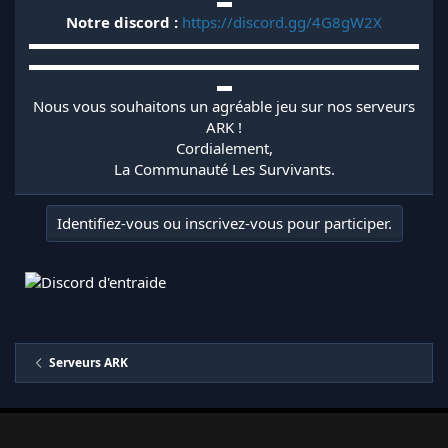
▬
Notre discord :
https://discord.gg/4G8gW2X
▬▬▬▬▬▬▬▬▬▬▬▬▬▬▬▬▬▬▬▬▬▬▬▬▬▬
▬▬▬▬▬▬▬▬▬▬▬▬▬▬▬▬▬▬▬▬▬▬▬▬▬▬
▬
Nous vous souhaitons un agréable jeu sur nos serveurs
ARK !
Cordialement,
La Communauté Les Survivants.​
Identifiez-vous ou inscrivez-vous pour participer.
Serveurs ARK