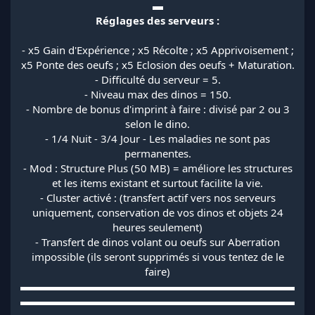
▬
Réglages des serveurs :
- x5 Gain d'Expérience ; x5 Récolte ; x5 Apprivoisement ;
x5 Ponte des oeufs ; x5 Eclosion des oeufs + Maturation.
- Difficulté du serveur = 5.
- Niveau max des dinos = 150.
- Nombre de bonus d'imprint à faire : divisé par 2 ou 3
selon le dino.
- 1/4 Nuit - 3/4 Jour - Les maladies ne sont pas
permanentes.
- Mod : Structure Plus (50 MB) = améliore les structures
et les items existant et surtout facilite la vie.
- Cluster activé : (transfert actif vers nos serveurs
uniquement, conservation de vos dinos et objets 24
heures seulement)
- Transfert de dinos volant ou oeufs sur Aberration
impossible (ils seront supprimés si vous tentez de le
faire)
▬▬▬▬▬▬▬▬▬▬▬▬▬▬▬▬▬▬▬▬▬▬▬▬▬▬
▬▬▬▬▬▬▬▬▬▬▬▬▬▬▬▬▬▬▬▬▬▬▬▬▬▬