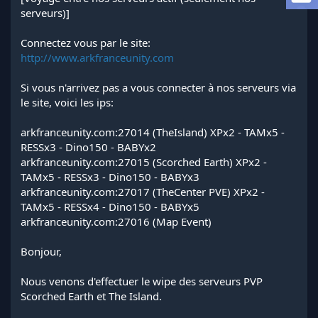
l
serveurs)]
a
d
Connectez vous par le site:
i
http://www.arkfranceunity.com
s
c
Si vous n'arrivez pas a vous connecter à nos serveurs via
u
s
le site, voici les ips:
s
i
arkfranceunity.com:27014 (TheIsland) XPx2 - TAMx5 -
o
RESSx3 - Dino150 - BABYx2
n
arkfranceunity.com:27015 (Scorched Earth) XPx2 -
TAMx5 - RESSx3 - Dino150 - BABYx3
arkfranceunity.com:27017 (TheCenter PVE) XPx2 -
TAMx5 - RESSx4 - Dino150 - BABYx5
arkfranceunity.com:27016 (Map Event)
Bonjour,
Nous venons d'effectuer le wipe des serveurs PVP
Scorched Earth et The Island.