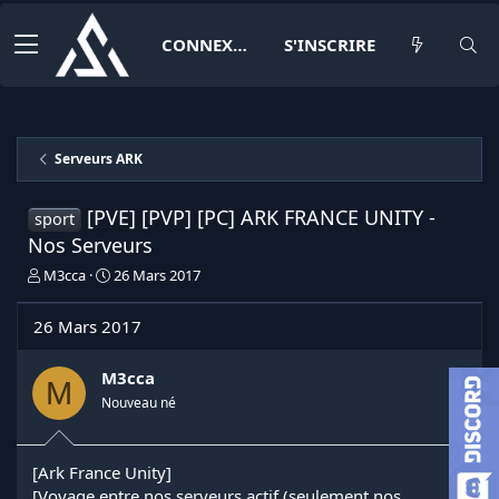
CONNEXION
S'INSCRIRE
Serveurs ARK
[PVE] [PVP] [PC] ARK FRANCE UNITY -
sport
Nos Serveurs
I
D
M3cca
26 Mars 2017
n
a
i
t
26 Mars 2017
t
e
i
d
a
e
M3cca
M
t
d
Nouveau né
e
é
u
b
r
u
[Ark France Unity]
d
t
[Voyage entre nos serveurs actif (seulement nos
e