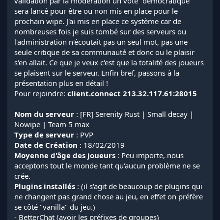
validation par la modération un vote "démocratique"
sera lancé pour être ou non mis en place pour le
prochain wipe. J'ai mis en place ce système car de
nombreuses fois je suis tombé sur des serveurs ou
l'administration n'écoutait pas un seul mot, pas une
seule critique de sa communauté et donc ou le plaisir
s'en allait. Ce que je veux c'est que la totalité des joueurs
se plaisent sur le serveur. Enfin bref, passons à la
présentation plus en détail !
Pour rejoindre:
client.connect 213.32.117.61:28015
Nom du serveur
: [FR] Serenity Rust | Small decay |
Nowipe | Team 5 max
Type de serveur
: PVP
Date de Création
: 18/02/2019
Moyenne d'âge des joueurs
: Peu importe, nous
acceptons tout le monde tant qu'aucun problème ne se
crée.
Plugins installés
: (il s'agit de beaucoup de plugins qui
ne changent pas grand chose au jeu, en effet on préfère
se côté "vanilla" du jeu.)
-
BetterChat
(avoir les préfixes de groupes)