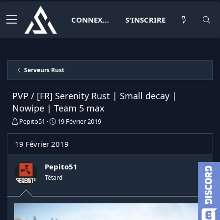
CONNEXION
S'INSCRIRE
Serveurs Rust
PVP / [FR] Serenity Rust | Small decay |
Nowipe | Team 5 max
I
D
Pepito51
19 Février 2019
n
a
i
t
19 Février 2019
t
e
i
d
a
e
Pepito51
t
d
Têtard
e
é
u
b
r
u
d
t
e