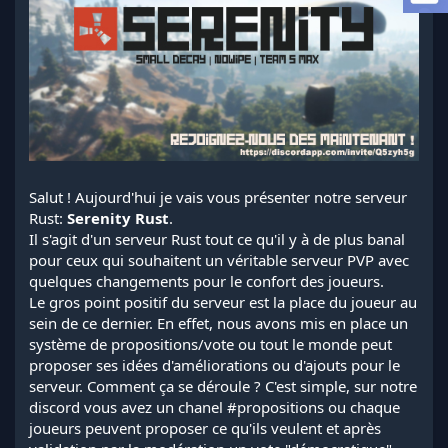
l
a
d
i
s
c
u
s
s
i
o
Salut ! Aujourd'hui je vais vous présenter notre serveur
n
Rust:
Serenity Rust
.
Il s'agit d'un serveur Rust tout ce qu'il y à de plus banal
pour ceux qui souhaitent un véritable serveur PVP avec
quelques changements pour le confort des joueurs.
Le gros point positif du serveur est la place du joueur au
sein de ce dernier. En effet, nous avons mis en place un
système de propositions/vote ou tout le monde peut
proposer ses idées d'améliorations ou d'ajouts pour le
serveur. Comment ça se déroule ? C'est simple, sur notre
discord vous avez un chanel #propositions ou chaque
joueurs peuvent proposer ce qu'ils veulent et après