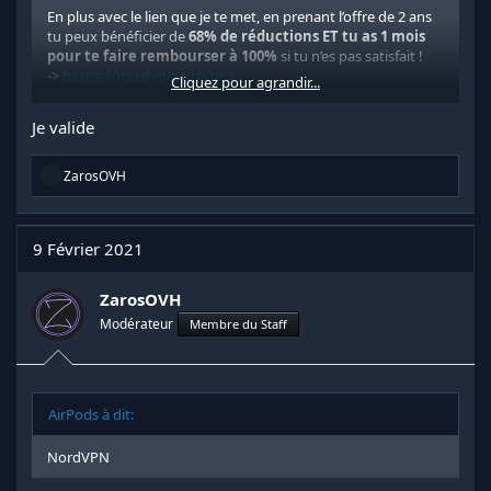
En plus avec le lien que je te met, en prenant l’offre de 2 ans
tu peux bénéficier de
68% de réductions ET tu as 1 mois
pour te faire rembourser à 100%
si tu n’es pas satisfait !
->
https://nordvpn.org/gca
Cliquez pour agrandir...
Ca te reviens à +/- 3€ par mois, et compliqué de trouver aussi
Je valide
fiable et de qualité au meme prix ...
R
-
>
https://nordvpn.org/gca
ZarosOVH
é
a
c
t
9 Février 2021
i
o
n
ZarosOVH
s
Modérateur
Membre du Staff
:
AirPods à dit:
NordVPN