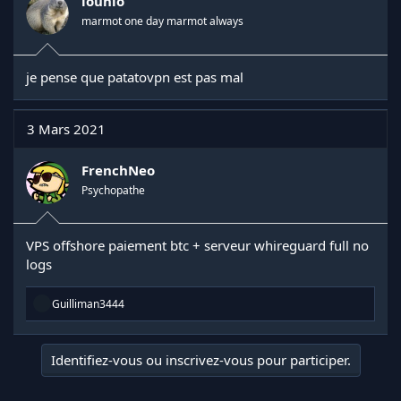
lounio
s
marmot one day marmot always
:
je pense que patatovpn est pas mal
3 Mars 2021
FrenchNeo
Psychopathe
VPS offshore paiement btc + serveur whireguard full no
logs
R
Guilliman3444
é
a
c
Identifiez-vous ou inscrivez-vous pour participer.
t
i
o