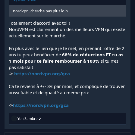
nordvpn, cherche pas plus loin
Totalement d’accord avec toi !
NordVPN est clairement un des meilleurs VPN qui existe
actuellement sur le marché.
En plus avec le lien que je te met, en prenant l’offre de 2
ans tu peux bénéficier de
68% de réductions ET tu as
1 mois pour te faire rembourser à 100%
si tu n’es
pas satisfait !
->
https://nordvpn.org/gca
Ca te reviens à +/- 3€ par mois, et compliqué de trouver
aussi fiable et de qualité au meme prix ...
-
>
https://nordvpn.org/gca
R
Yoh Sambre ♪
é
a
c