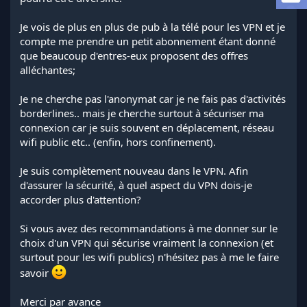
l
a
Je vois de plus en plus de pub à la télé pour les VPN et je
d
compte me prendre un petit abonnement étant donné
i
que beaucoup d'entres-eux proposent des offres
s
alléchantes;
c
u
s
Je ne cherche pas l'anonymat car je ne fais pas d'activités
s
borderlines.. mais je cherche surtout à sécuriser ma
i
connexion car je suis souvent en déplacement, réseau
o
wifi public etc.. (enfin, hors confinement).
n
Je suis complètement nouveau dans le VPN. Afin
d'assurer la sécurité, à quel aspect du VPN dois-je
accorder plus d'attention?
Si vous avez des recommandations à me donner sur le
choix d'un VPN qui sécurise vraiment la connexion (et
surtout pour les wifi publics) n'hésitez pas à me le faire
savoir
Merci par avance