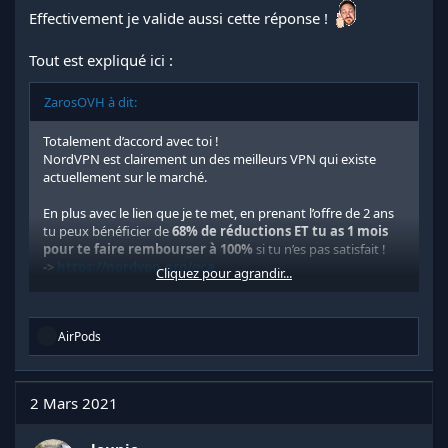
Effectivement je valide aussi cette réponse !
Tout est expliqué ici :
ZarosOVH à dit:
Totalement d’accord avec toi !
NordVPN est clairement un des meilleurs VPN qui existe
actuellement sur le marché.
En plus avec le lien que je te met, en prenant l’offre de 2 ans
tu peux bénéficier de
68% de réductions ET tu as 1 mois
pour te faire rembourser à 100%
si tu n’es pas satisfait !
->
https://nordvpn.org/gca
Cliquez pour agrandir...
Ca te reviens à +/- 3€ par mois, et compliqué de trouver aussi
fiable et de qualité au meme prix ...
R
AirPods
é
-
>
https://nordvpn.org/gca
a
c
t
2 Mars 2021
i
o
n