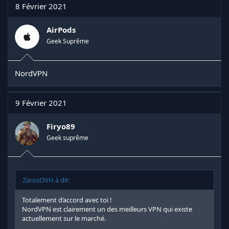
t
8 Février 2021
i
o
n
AirPods
s
Geek Suprême
:
NordVPN
9 Février 2021
Firyo89
Geek suprême
ZarosOVH à dit:
Totalement d’accord avec toi !
NordVPN est clairement un des meilleurs VPN qui existe
actuellement sur le marché.