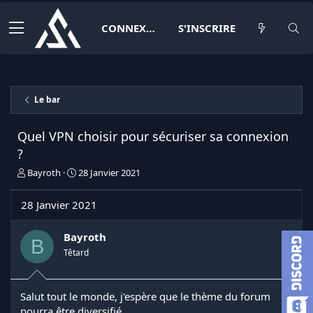
CONNEXION
S'INSCRIRE
Le bar
Quel VPN choisir pour sécuriser sa connexion
?
I
D
Bayroth
28 Janvier 2021
n
a
i
t
28 Janvier 2021
t
e
i
d
a
e
Bayroth
B
t
d
Têtard
e
é
u
b
r
u
Salut tout le monde, j'espère que le thème du forum
d
t
pourra être diversifié.
e