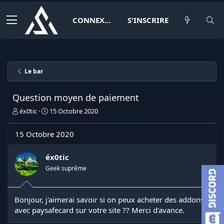
CONNEXION
S'INSCRIRE
Le bar
Question moyen de paiement
I
D
éx0tic
15 Octobre 2020
n
a
i
t
15 Octobre 2020
t
e
i
d
a
e
éx0tic
t
d
Geek suprême
e
é
u
b
r
u
Bonjour, j'aimerai savoir si on peux acheter des addons
d
t
avec paysafecard sur votre site ?? Merci d'avance.
e
l