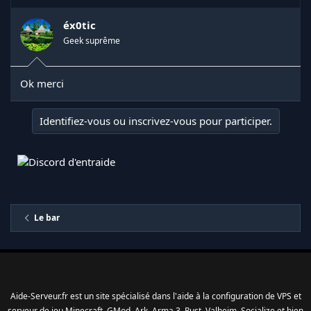
i
o
n
éx0tic
s
Geek suprême
:
Ok merci
Identifiez-vous ou inscrivez-vous pour participer.
Le bar
Aide-Serveur.fr est un site spécialisé dans l'aide à la configuration de VPS et
serveur de jeu Minecraft, GMod, Ark, Arma 3, Rust, Valheim, Socialize et bien