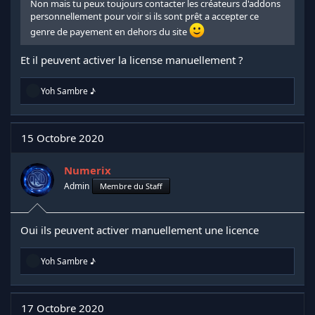
Non mais tu peux toujours contacter les créateurs d'addons
personnellement pour voir si ils sont prêt a accepter ce
genre de payement en dehors du site
Et il peuvent activer la license manuellement ?
R
Yoh Sambre ♪
é
a
c
t
15 Octobre 2020
i
o
n
Numerix
s
Admin
Membre du Staff
:
Oui ils peuvent activer manuellement une licence
R
Yoh Sambre ♪
é
a
c
t
17 Octobre 2020