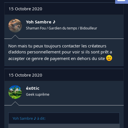
a
d
15 Octobre 2020
i
s
Yoh Sambre ♪
c
u
Shaman Fou / Gardien du temps / Bidouilleur
s
s
i
Non mais tu peux toujours contacter les créateurs
o
d'addons personnellement pour voir si ils sont prêt a
n
accepter ce genre de payement en dehors du site
15 Octobre 2020
éx0tic
Geek suprême
Yoh Sambre ♪ à dit: