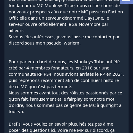
l
fondateur du MC Monkeys Tribe, nous recherchons de
a
nouveaux prospects afin que notre MC passe en Faction
d
Officielle dans un serveur dénommé DaysOne, le
i
serveur ouvre officiellement le 29 Novembre par
s
ailleurs.
c
Si vous êtes intéressés, je vous laisse me contacter par
u
s
discord sous mon pseudo: warlem_
s
i
o
Pour parler en bref de nous, les Monkeys Tribe ont été
n
créé par 4 membres fondateurs, en 2018 sur une
communauté RP PS4, nous avions arrêtés le RP en 2021,
puis reprenons récemment afin de continuer l'histoire
de ce MC qui n'est pas terminé.
Nous sommes avant tout des rôlistes passionnés par ce
qu'on fait, l'amusement et le fairplay sont notre mot
d'ordre, nous sommes pas ce genre de MC à gunfight à
tout va.
Bref si vous voulez en savoir plus, hésitez pas à me
poser des questions ici, voire me MP sur discord, ça