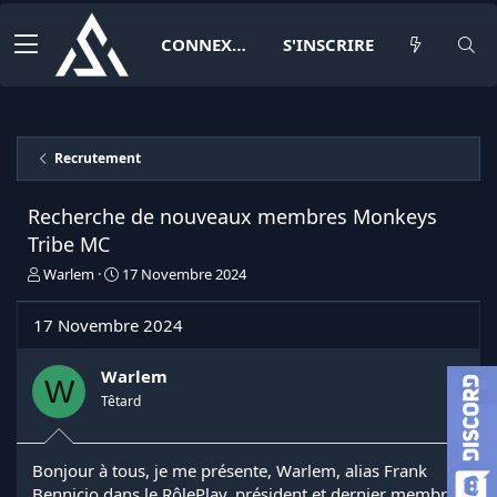
CONNEXION
S'INSCRIRE
Recrutement
Recherche de nouveaux membres Monkeys
Tribe MC
I
D
Warlem
17 Novembre 2024
n
a
i
t
17 Novembre 2024
t
e
i
d
a
e
Warlem
W
t
d
Têtard
e
é
u
b
r
u
Bonjour à tous, je me présente, Warlem, alias Frank
d
t
Bennicio dans le RôlePlay, président et dernier membre
e