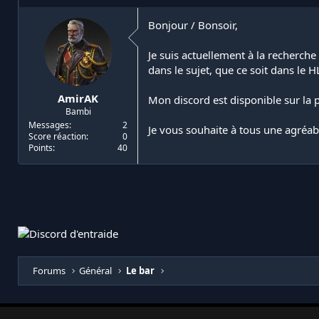
i
d
a
e
Bonjour / Bonsoir,
t
d
e
é
Je suis actuellement à la recherche
u
b
dans le sujet, que ce soit dans le H
r
u
d
t
AmirAK
Mon discord est disponible sur la
e
Bambi
l
a
Messages
2
Je vous souhaite à tous une agréabl
Score réaction
0
d
Points
40
i
s
c
u
s
s
i
o
n
Forums
Général
Le bar