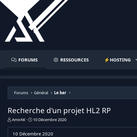
FORUMS
RESSOURCES
⚡️HOSTING
Forums
Général
Le bar
Recherche d'un projet HL2 RP
I
D
AmirAK
10 Décembre 2020
n
a
i
t
10 Décembre 2020
t
e