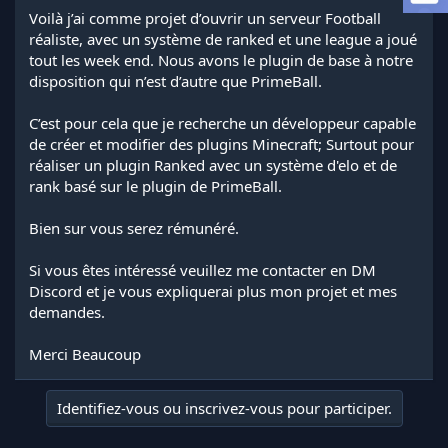
l
Voilà j’ai comme projet d’ouvrir un serveur Football
a
réaliste, avec un système de ranked et une league a joué
d
tout les week end. Nous avons le plugin de base à notre
i
disposition qui n’est d’autre que PrimeBall.
s
c
C’est pour cela que je recherche un développeur capable
u
s
de créer et modifier des plugins Minecraft; Surtout pour
s
réaliser un plugin Ranked avec un système d'elo et de
i
rank basé sur le plugin de PrimeBall.
o
n
Bien sur vous serez rémunéré.
Si vous êtes intéressé veuillez me contacter en DM
Discord et je vous expliquerai plus mon projet et mes
demandes.
Merci Beaucoup
Identifiez-vous ou inscrivez-vous pour participer.