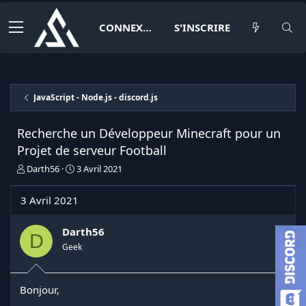
CONNEXION
S'INSCRIRE
JavaScript - Node.js - discord.js
Recherche un Développeur Minecraft pour un
Projet de serveur Football
I
D
Darth56
3 Avril 2021
n
a
i
t
3 Avril 2021
t
e
i
d
a
e
Darth56
D
t
d
Geek
e
é
u
b
r
u
Bonjour,
d
t
e