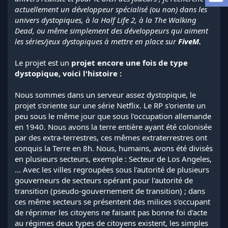
l
actuellement un développeur spécialisé (ou non) dans les
a
univers dystopiques, à la Half Life 2, à la The Walking
d
Dead, ou même simplement des développeurs qui aiment
i
les séries/jeux dystopiques à mettre en place sur
FiveM.
s
c
Le projet est un
projet encore une fois de type
u
s
dystopique, voici l'histoire :
s
i
Nous sommes dans un serveur assez dystopique, le
o
projet s'oriente sur une série Netflix. Le RP s'oriente un
n
peu sous le même jour que sous l'occupation allemande
en 1940. Nous avons la terre entière ayant été colonisée
par des extra-terrestres, ces mêmes extraterrestres ont
conquis la Terre en 8h. Nous, humains, avons été divisés
en plusieurs secteurs, exemple : Secteur de Los Angeles,
... Avec les villes regroupées sous l'autorité de plusieurs
gouverneurs de secteurs opérant pour l'autorité de
transition (pseudo-gouvernement de transition) ; dans
ces même secteurs se présentent des milices s'occupant
de réprimer les citoyens ne faisant pas bonne foi d'acte
au régimes deux types de citoyens existent, les simples