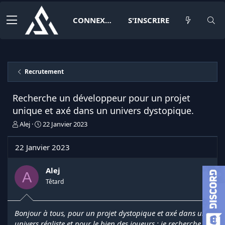
CONNEXION
S'INSCRIRE
Recrutement
Recherche un développeur pour un projet
unique et axé dans un univers dystopique.
I
D
Alej
22 Janvier 2023
n
a
i
t
22 Janvier 2023
t
e
i
d
a
e
Alej
A
t
d
Têtard
e
é
u
b
r
u
Bonjour à tous, pour un projet dystopique et axé dans un
d
t
univers réaliste et pour le bien des joueurs ; je recherche
e