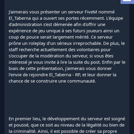
l
a
J'aimerais vous présenter un serveur FiveM nommé
d
El_Taberna qui a ouvert ses portes récemment. L'équipe
i
d'administration s'est démenée afin d'offrir une
s
expérience de jeu unique à ses futurs joueurs ainsi un
c
coup de pouce serait largement mérité. Ce serveur
u
s
prône un roleplay d'un sérieux irreprochable. De plus, le
s
staff recherche actuellement des volontaires pour
i
s'occuper de la modération du serveur, si vous êtes
o
intéressé je vous invite à lire la suite du post. Enfin par le
n
biais de cette présentation, j'aimerais vous donner
l'envie de rejoindre El_Taberna - RP, et leur donner la
chance de se construire une communauté.
En premier lieu, le développement du serveur est soigné
et poussé, que ce soit au niveau de la légalité ou bien de
la criminalité. Ainsi, il est possible de créer sa propre