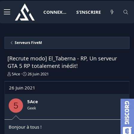
CONNEXION
S'INSCRIRE
Serveurs FiveM
[Recrute modo] El_Taberna - RP, Un serveur
GTA 5 RP totalement inédit!
I
D
5Ace
26 Juin 2021
n
a
i
t
26 Juin 2021
t
e
i
d
a
e
5Ace
5
t
d
Geek
e
é
u
b
r
u
Bonjour à tous !
d
t
e