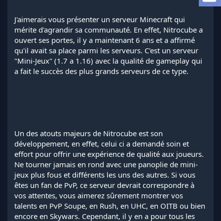
l
a
J'aimerais vous présenter un serveur Minecraft qui
d
mérite d'agrandir sa communauté. En effet, Nitrocube a
i
ouvert ses portes, il y a maintenant 6 ans et a affirmé
s
qu'il avait sa place parmi les serveurs. C'est un serveur
c
"Mini-Jeux" (1.7 a 1.16) avec la qualité de gameplay qui
u
s
a fait le succès des plus grands serveurs de ce type.
s
i
o
n
Un des atouts majeurs de Nitrocube est son
développement, en effet, celui ci a demandé soin et
effort pour offrir une expérience de qualité aux joueurs.
Ne tourner jamais en rond avec une panoplie de mini-
jeux plus fous et différents les uns des autres. Si vous
êtes un fan de PvP, ce serveur devrait correspondre à
vos attentes, vous aimerez sûrement montrer vos
talents en PvP Soupe, en Rush, en UHC, en OITB ou bien
encore en Skywars. Cependant, il y en a pour tous les