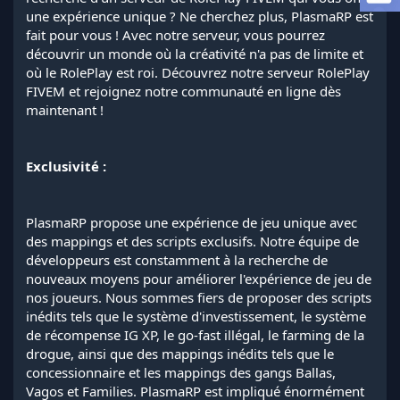
l
une expérience unique ? Ne cherchez plus, PlasmaRP est
a
fait pour vous ! Avec notre serveur, vous pourrez
d
découvrir un monde où la créativité n'a pas de limite et
i
où le RolePlay est roi. Découvrez notre serveur RolePlay
s
FIVEM et rejoignez notre communauté en ligne dès
c
maintenant !
u
s
s
i
Exclusivité :
o
n
PlasmaRP propose une expérience de jeu unique avec
des mappings et des scripts exclusifs. Notre équipe de
développeurs est constamment à la recherche de
nouveaux moyens pour améliorer l'expérience de jeu de
nos joueurs. Nous sommes fiers de proposer des scripts
inédits tels que le système d'investissement, le système
de récompense IG XP, le go-fast illégal, le farming de la
drogue, ainsi que des mappings inédits tels que le
concessionnaire et les mappings des gangs Ballas,
Vagos et Families. PlasmaRP est impliqué énormément