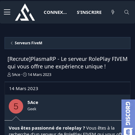
CONNEXION
S'INSCRIRE
Serveurs FiveM
[Recrute]PlasmaRP - Le serveur RolePlay FIVEM
qui vous offre une expérience unique !
I
D
5Ace
14 Mars 2023
n
a
i
t
14 Mars 2023
t
e
i
d
a
e
5Ace
5
t
d
Geek
e
é
u
b
r
u
Vous êtes passionné de roleplay ?
Vous êtes à la
d
t
recherche d'un serveur de RolePlay FIVEM qui vous offre
e