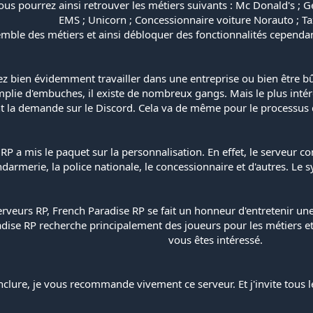
ous pourrez ainsi retrouver les métiers suivants : Mc Donald's ; Ge
EMS ; Unicorn ; Concessionnaire voiture Norauto ; Ta
semble des métiers et ainsi débloquer des fonctionnalités cependan
z bien évidemment travailler dans une entreprise ou bien être bû
plie d'embuches, il existe de nombreux gangs. Mais le plus intér
nt la demande sur le Discord. Cela va de même pour le processus d
 RP a mis le paquet sur la personnalisation. En effet, le serve
darmerie, la police nationale, le concessionnaire et d'autres. Le 
erveurs RP, French Paradise RP se fait un honneur d'entretenir 
ise RP recherche principalement des joueurs pour les métiers et le
vous êtes intéressé.
clure, je vous recommande vivement ce serveur. Et j'invite tous le