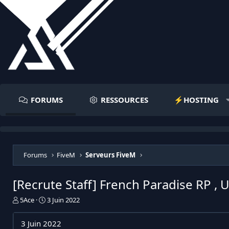
FORUMS
RESSOURCES
⚡️HOSTING
Forums
FiveM
Serveurs FiveM
[Recrute Staff] French Paradise RP , U
I
D
5Ace
3 Juin 2022
n
a
i
t
3 Juin 2022
t
e