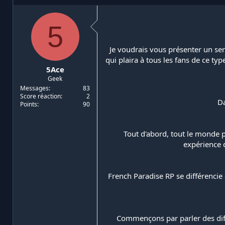
i
d
a
e
5
t
d
e
é
u
b
Je voudrais vous présenter un se
r
u
qui plaira à tous les fans de ce ty
d
t
5Ace
e
Geek
l
a
Messages
83
Score réaction
2
d
Da
Points
90
i
s
c
Tout d'abord, tout le monde p
u
s
expérience d
s
i
o
French Paradise RP se différencie
n
Commençons par parler des diffé