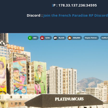
I
P : 178.33.137.236:34595
Discord :
Join the French Paradise RP Discord