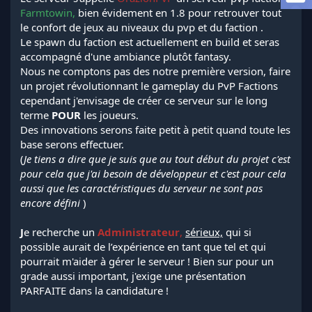
l
Farmtowin,
bien évidement en 1.8 pour retrouver tout
a
le confort de jeux au niveaux du pvp et du faction .
d
Le spawn du faction est actuellement en build et seras
i
accompagné d'une ambiance plutôt fantasy.
s
Nous ne comptons pas des notre première version, faire
c
un projet révolutionnant le gameplay du PvP Factions
u
s
cependant j'envisage de créer ce serveur sur le long
s
terme
POUR
les joueurs.
i
Des innovations serons faite petit à petit quand toute les
o
base serons effectuer.
n
(
Je tiens a dire que je suis que au tout début du projet c'est
pour cela que j'ai besoin de développeur et c'est pour cela
aussi que les caractéristiques du serveur ne sont pas
encore défini
)
J
e recherche un
Administrateur
,
sérieux,
qui si
possible aurait de l’expérience en tant que tel et qui
pourrait m'aider à gérer le serveur ! Bien sur pour un
grade aussi important, j'exige une présentation
PARFAITE dans la candidature !