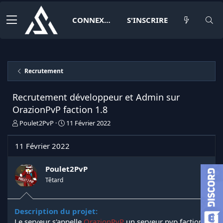
CONNEXION
S'INSCRIRE
Recrutement
Recrutement développeur et Admin sur
OrazionPvP faction 1.8
I
D
Poulet2PvP
11 Février 2022
n
a
i
t
11 Février 2022
t
e
i
d
a
e
Poulet2PvP
t
d
Têtard
e
é
u
b
r
u
Description du projet:
d
t
Le serveur s'appelle
OrazionPvP
un serveur pvp faction
e