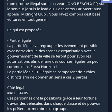
a
mon groupe illégal sur le serveur LONG BEACH X RP, sur
d
le serveur je suis le lead du "Los Santos Car Meet" aussi
i
appelé "Midnight Club". Vous l'avez compris c'est basé
s
voitures en tout genre !
c
u
s
Ce qui est proposé :
s
i
- Partie légale
o
La partie légale va regrouper les événement possible
n
avec notre circuit, des scènes d’organisation avec le
gouvernement de la ville se feront pour avoir les
autorisations afin de faire des courses légales un peu
comme dans Forza Horizon !
La partie légale ET illégale se composent de 7 rôles
distincts afin de donner un sens à ces 2 parties
Côté légal
#ALL-STARS
Ces personnes ont la possibilité grâce à leur fortune
d’avoir des véhicules dans chaque classe et de pouvoir
les prêter aux membres du groupe.