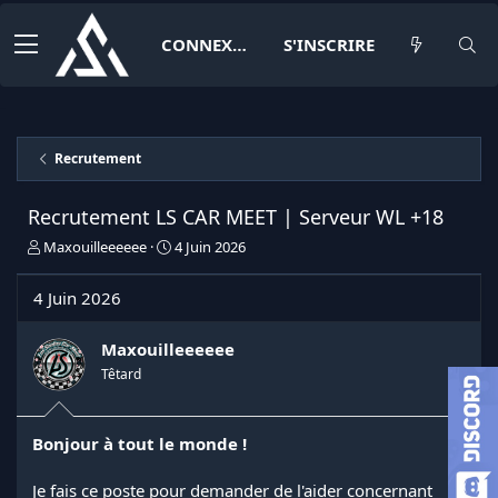
CONNEXION
S'INSCRIRE
Recrutement
Recrutement LS CAR MEET | Serveur WL +18
I
D
Maxouilleeeeee
4 Juin 2026
n
a
i
t
4 Juin 2026
t
e
i
d
a
e
Maxouilleeeeee
t
d
Têtard
e
é
u
b
r
u
Bonjour à tout le monde !
d
t
e
l
Je fais ce poste pour demander de l'aider concernant