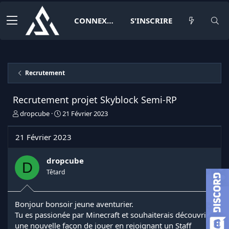
CONNEXION
S'INSCRIRE
Recrutement
Recrutement projet Skyblock Semi-RP
I
D
dropcube
21 Février 2023
n
a
i
t
21 Février 2023
t
e
i
d
a
e
dropcube
D
t
d
Têtard
e
é
u
b
r
u
Bonjour bonsoir jeune aventurier.
d
t
Tu es passionée par Minecraft et souhaiterais découvrir
e
l
une nouvelle façon de jouer en rejoignant un Staff