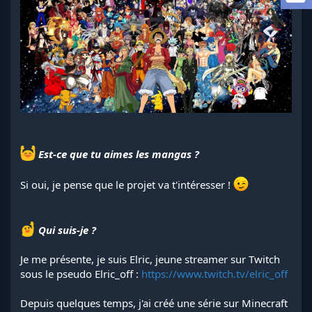
a
d
i
s
c
u
s
s
i
o
n
Est-ce que tu aimes les mangas ?
Si oui, je pense que le projet va t'intéresser !
Qui suis-je ?
Je me présente, je suis Elric, jeune streamer sur Twitch
sous le pseudo Elric_off :
https://www.twitch.tv/elric_off
Depuis quelques temps, j'ai créé une série sur Minecraft