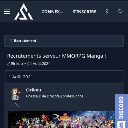
CONNEXION
S'INSCRIRE
Recrutement
Recrutements serveur MMORPG Manga !
I
D
Elrikou
1 Août 2021
n
a
i
t
1 Août 2021
t
e
i
d
a
e
Elrikou
t
d
Chasseur de Dracofeu professionnel.
e
é
u
b
r
u
d
t
e
l