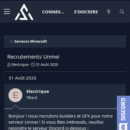
CONNEXION
S'INSCRIRE
Serveurs Minecraft
Recrutements Unmei
I
D
Electrique
31 Août 2020
n
a
i
t
31 Août 2020
t
e
i
d
a
e
Electrique
E
t
d
Têtard
e
é
u
b
r
u
Bonjour ! nous recrutons builders et GFX pour notre
d
t
serveur Unmei ! Si vous êtes intéressés, veuillez
e
l
rejoindre le serveur Discord ci-dessous :