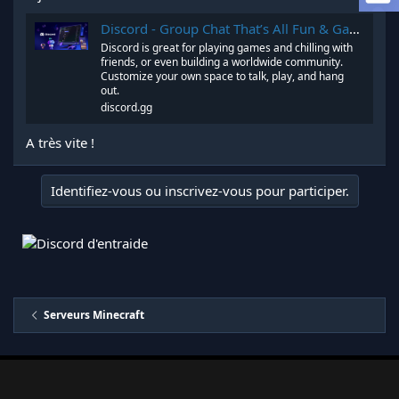
a
d
Discord - Group Chat That’s All Fun & Games
i
Discord is great for playing games and chilling with
s
friends, or even building a worldwide community.
c
Customize your own space to talk, play, and hang
u
out.
s
discord.gg
s
i
A très vite !
o
n
Identifiez-vous ou inscrivez-vous pour participer.
Serveurs Minecraft