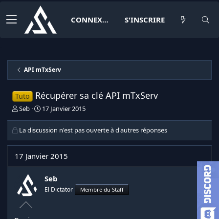
CONNEXION
S'INSCRIRE
API mTxServ
Récupérer sa clé API mTxServ
Tuto
I
D
Seb
17 Janvier 2015
n
a
i
t
La discussion n'est pas ouverte à d'autres réponses
t
e
i
d
a
e
17 Janvier 2015
t
d
e
é
Seb
u
b
r
u
El Dictator
Membre du Staff
d
t
e
l