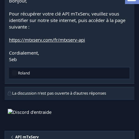
Bonjour,
a
d
Pour récupérer votre clé API mTxServ, veuillez vous
i
s
identifier sur notre site internet, puis accéder à la page
c
suivante :
u
s
https://mtxserv.com/fr/mtxserv-api
s
i
Cordialement,
o
n
Seb
R
Roland
é
a
c
t
La discussion n'est pas ouverte à d'autres réponses
i
o
n
s
:
API mTxServ