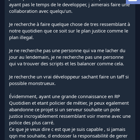
a
ayant pas le temps de le developper, j aimerais faire une
d
collaboration avec quelqu'un.
i
s
Je recherche à faire quelque chose de tres ressemblant à
c
notre quotidien que ce soit sur le plan justice comme le
u
s
plan illegal.
s
i
Je ne recherche pas une personne qui va me lacher du
o
jour au lendemain, je ne recherche pas une personne
n
qui va trouver des scripts et les balancer comme cela.
Je recherche un vrai développeur sachant faire un taff si
possible monstrueux.
Évidemment, ayant une grande connaissance en RP
Quotidien et etant policier de métier, je peux egalement
abandonne ce projet si un serveur souhaite un pole
justice incroyablement ressemblant voir meme avec une
police des plus carré.
Ce que je veux dire c est que je suis capable , si jamais
qqn me souhaite, d endosser la responsabilité de gerer