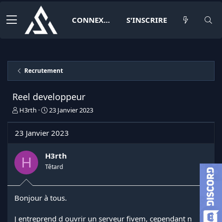
CONNEXION
S'INSCRIRE
Recrutement
Reel developpeur
I
D
H3rth
23 Janvier 2023
n
a
i
t
23 Janvier 2023
t
e
i
d
a
e
H3rth
H
t
d
Têtard
e
é
u
b
r
u
Bonjour à tous.
d
t
e
l
J entreprend d ouvrir un serveur fivem, cependant n