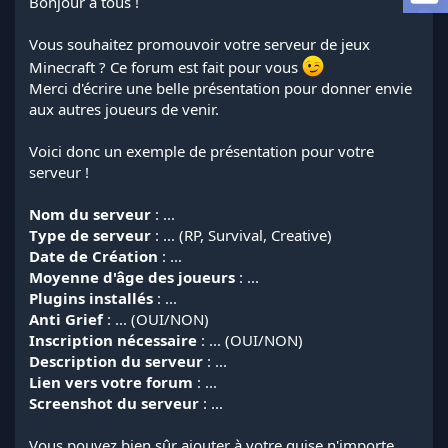
Bonjour à tous !
a
d
Vous souhaitez promouvoir votre serveur de jeux
i
s
Minecraft ? Ce forum est fait pour vous
c
Merci d'écrire une belle présentation pour donner envie
u
aux autres joueurs de venir.
s
s
Voici donc un exemple de présentation pour votre
i
o
serveur !
n
Nom du serveur
: ...
Type de serveur
: ... (RP, Survival, Creative)
Date de Création
: ...
Moyenne d'âge des joueurs
: ...
Plugins installés
: ...
Anti Grief
: ... (OUI/NON)
Inscription nécessaire
: ... (OUI/NON)
Description du serveur
: ...
Lien vers votre forum
: ...
Screenshot du serveur
: ...
Vous pouvez bien sûr ajouter à votre guise n'importe