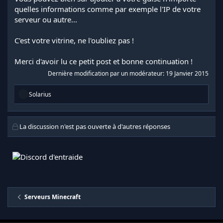
quelles informations comme par exemple l'IP de votre
serveur ou autre...
C'est votre vitrine, ne l'oubliez pas !
Merci d'avoir lu ce petit post et bonne continuation !
Dernière modification par un modérateur:
19 Janvier 2015
R
Solarius
é
a
c
t
La discussion n'est pas ouverte à d'autres réponses
i
o
n
s
:
Serveurs Minecraft