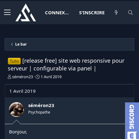
CONNEXION
S'INSCRIRE
Le bar
[release free] site web responsive pour
Tuto
serveur | configurable via panel |
I
D
séméron23
1 Avril 2019
n
a
i
t
1 Avril 2019
t
e
i
d
a
e
séméron23
t
d
Psychopathe
e
é
u
b
r
u
Bonjour,
d
t
e