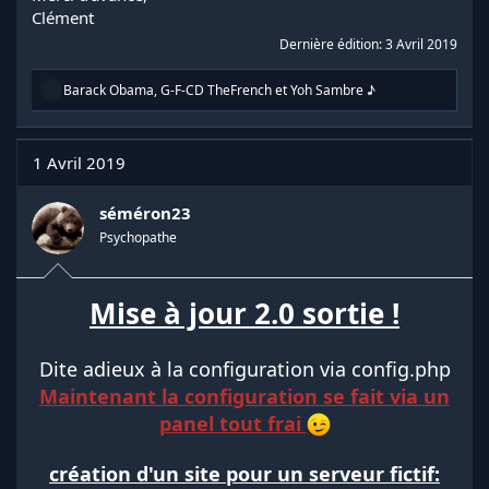
Clément
Dernière édition:
3 Avril 2019
R
Barack Obama
,
G-F-CD TheFrench
et
Yoh Sambre ♪
é
a
c
t
1 Avril 2019
i
o
n
séméron23
s
Psychopathe
:
Mise à jour 2.0 sortie !
Dite adieux à la configuration via config.php
Maintenant la configuration se fait via un
panel tout frai
création d'un site pour un serveur fictif: