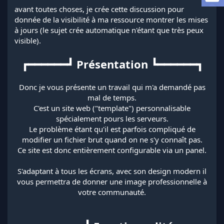
l
avant toutes choses, je crée cette discussion pour
a
donnée de la visibilité à ma ressource montrer les mises
d
à jours (le sujet crée automatique n'étant que très peux
i
visible).
s
c
┏━━━━━━┛ Présentation ┗━━━━━━┓
u
s
s
Donc je vous présente un travail qui m'a demandé pas
i
mal de temps.
o
n
C'est un site web ("template") personnalisable
spécialement pours les serveurs.
Le problème étant qu'il est parfois compliqué de
modifier un fichier brut quand on ne s'y connaît pas.
Ce site est donc entièrement configurable via un panel.
S'adaptant à tous les écrans, avec son design modern il
vous permettra de donner une image professionnelle à
votre communauté.