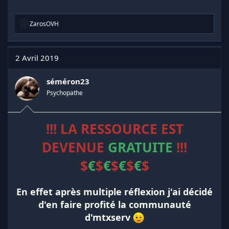
R
ZarosOVH
é
a
c
t
2 Avril 2019
i
o
n
séméron23
s
Psychopathe
:
!!! LA RESSOURCE EST
DEVENUE
GRATUITE
!!!
$
€
$
€
$
€
$
€
$
En effet après multiple réflexion j'ai décidé
d'en faire profité la communauté
d'mtxserv