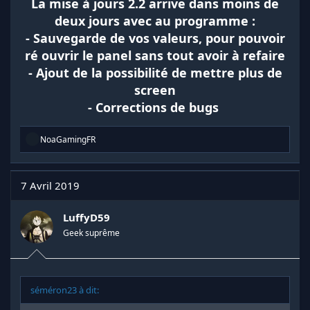
La mise à jours 2.2 arrive dans moins de
deux jours avec au programme :
- Sauvegarde de vos valeurs, pour pouvoir
ré ouvrir le panel sans tout avoir à refaire
- Ajout de la possibilité de mettre plus de
screen
- Corrections de bugs
R
NoaGamingFR
é
a
c
t
7 Avril 2019
i
o
n
LuffyD59
s
Geek suprême
:
séméron23 à dit: