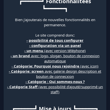
┏━━━━━━┛ Fonctionnalitées
┗━━━━━━┓
Bien j'ajouterais de nouvelles fonctionnalités en
permanence.
Le site comprend donc:
-
possibilité de tous configurer
- configuration via un panel
-
un menu
(avec version téléphone)
-
un brand
avec: logo, slogan, bouton de connexion
automatique
-
Catégorie: Pourquoi nous rejoindre
(avec icon)
-
Catégorie: screen
avec galerie design description et
bouton de connecxion
- Catégorie : Qui sommes-nous ?
-
Catégorie Staff
(avec possibilité d'ajouté/supprimé un
staff)
┏━━━━━━┛ Mise à jours ┗━━━━━━┓