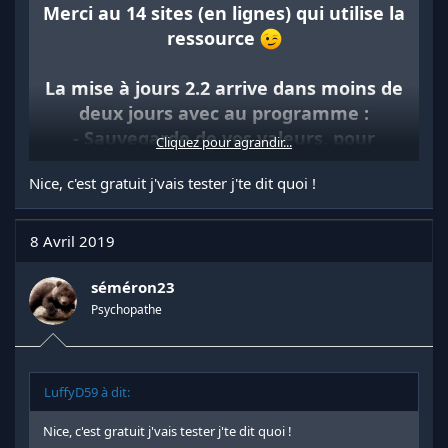
Merci au 14 sites (en lignes) qui utilise la
ressource
La mise à jours 2.2 arrive dans moins de
deux jours avec au programme :
- Sauvegarde de vos valeurs, pour
Cliquez pour agrandir...
pouvoir ré ouvrir le panel sans tout
Nice, c'est gratuit j'vais tester j'te dit quoi !
avoir à refaire
- Ajout de la possibilité de mettre plus
de screen
8 Avril 2019
- Corrections de bugs
séméron23
Psychopathe
LuffyD59 à dit:
Nice, c'est gratuit j'vais tester j'te dit quoi !