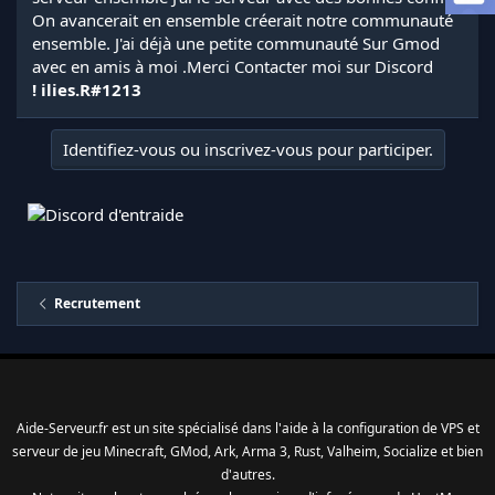
l
On avancerait en ensemble créerait notre communauté
a
ensemble. J'ai déjà une petite communauté Sur Gmod
d
avec en amis à moi .Merci Contacter moi sur Discord
i
! ilies.R#1213
s
c
u
Identifiez-vous ou inscrivez-vous pour participer.
s
s
i
o
n
Recrutement
Aide-Serveur.fr est un site spécialisé dans l'aide à la configuration de VPS et
serveur de jeu Minecraft, GMod, Ark, Arma 3, Rust, Valheim, Socialize et bien
d'autres.