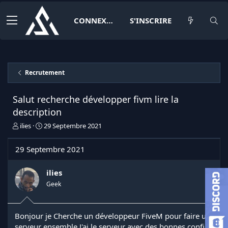
CONNEXION
S'INSCRIRE
Recrutement
Salut recherche développer fivm lire la
description
I
D
ilies
29 Septembre 2021
n
a
i
t
29 Septembre 2021
t
e
i
d
a
e
ilies
t
d
Geek
e
é
u
b
r
u
Bonjour je Cherche un développeur FiveM pour faire un
d
t
serveur ensemble J'ai le serveur avec des bonnes configs
e