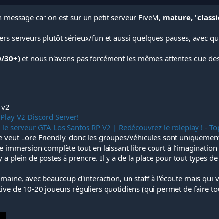
un message car on est sur un petit serveur FiveM,
mature, "class
ers serveurs plutôt sérieux/fun et aussi quelques pauses, avec q
0/30+)
et nous n'avons pas forcément les mêmes attentes que des
 v2
ePlay V2 Discord Server!
 le serveur GTA Los Santos RP V2 | Redécouvrez le roleplay ! - T
r se veut Lore Friendly, donc les groupes/véhicules sont uniquem
e immersion complète tout en laissant libre court à l'imagination
y a plein de postes à prendre. Il y a de la place pour tout types de 
umaine, avec beaucoup d'interaction, un staff à l'écoute mais qui v
e de 10-20 joueurs réguliers quotidiens (qui permet de faire to