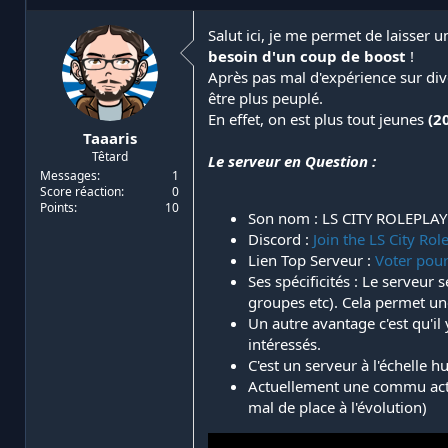
i
d
a
e
Salut ici, je me permet de laisser 
t
d
besoin d'un coup de boost
!
e
é
Après pas mal d'expérience sur div
u
b
être plus peuplé.
r
u
En effet, on est plus tout jeunes
(2
d
t
Taaaris
e
Têtard
l
Le serveur en Question :
a
Messages
1
Score réaction
0
d
Points
10
i
Son nom : LS CITY ROLEPLAY
s
Discord :
Join the LS City Rol
c
Lien Top Serveur :
Voter pour
u
Ses spécificités : Le serveu
s
groupes etc). Cela permet un
s
i
Un autre avantage c'est qu'il 
o
intéressés.
n
C'est un serveur à l'échelle h
Actuellement une commu activ
mal de place à l'évolution)