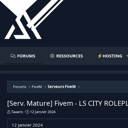
FORUMS
RESSOURCES
⚡️HOSTING
Forums
FiveM
Serveurs FiveM
[Serv. Mature] Fivem - LS CITY ROLEPL
I
D
Taaaris
12 Janvier 2024
n
a
i
t
12 Janvier 2024
t
e