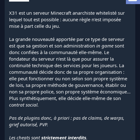
a
d
X31 est un serveur Minecraft anarchiste whitelisté sur
i
lequel tout est possible : aucune règle n'est imposée
s
c
mise à part celle du jeu.
u
s
La grande nouveauté apportée par ce type de serveur
s
est que sa gestion et son administration
in game
sont
i
donc confiées à la communauté elle-même. Le
o
fondateur du serveur n'est là que pour assurer la
n
continuité technique des services pour les joueurs. La
communauté décide donc de sa propre organisation :
elle peut fonctionner ou non selon son propre système
de lois, sa propre méthode de gouvernance, établir ou
non sa propre police, son propre système économique…
Plus synthétiquement, elle décide elle-même de son
contrat social.
Pas de plugins donc, à priori : pas de claims, de warps,
grief autorisé, PVP.
Les cheats sont
strictement interdits
.