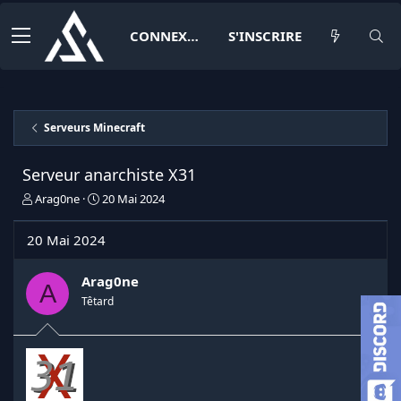
CONNEXION
S'INSCRIRE
Serveurs Minecraft
Serveur anarchiste X31
I
D
Arag0ne
20 Mai 2024
n
a
i
t
20 Mai 2024
t
e
i
d
a
e
Arag0ne
A
t
d
Têtard
e
é
u
b
r
u
d
t
e
l