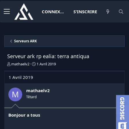
CONNEXION
S'INSCRIRE
Serveurs ARK
Serveur ark rp ealia: terra antiqua
I
D
mathaelv2
1 Avril 2019
n
a
i
t
1 Avril 2019
t
e
i
d
a
e
mathaelv2
M
t
d
Têtard
e
é
u
b
r
u
Bonjour a tous
d
t
e
l