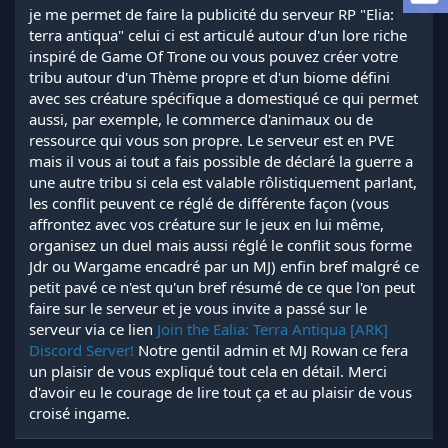
a
je me permet de faire la publicité du serveur RP "Elia:
d
terra antiqua" celui ci est articulé autour d'un lore riche
i
inspiré de Game Of Trone ou vous pouvez créer votre
s
tribu autour d'un Thème propre et d'un biome défini
c
avec ses créature spécifique a domestiqué ce qui permet
u
s
aussi, par exemple, le commerce d'animaux ou de
s
ressource qui vous son propre. Le serveur est en PVE
i
mais il vous ai tout a fais possible de déclaré la guerre a
o
une autre tribu si cela est valable rôlistiquement parlant,
n
les conflit peuvent ce réglé de différente façon (vous
affrontez avec vos créature sur le jeux en lui même,
organisez un duel mais aussi réglé le conflit sous forme
Jdr ou Wargame encadré par un MJ) enfin bref malgré ce
petit pavé ce n'est qu'un bref résumé de ce que l'on peut
faire sur le serveur et je vous invite a passé sur le
serveur via ce lien
Join the Ealia: Terra Antiqua [ARK]
Discord Server!
Notre gentil admin et MJ Rowan ce fera
un plaisir de vous expliqué tout cela en détail. Merci
d'avoir eu le courage de lire tout ça et au plaisir de vous
croisé ingame.